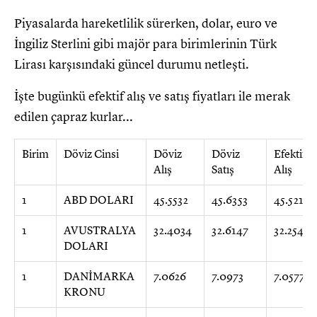
Piyasalarda hareketlilik sürerken, dolar, euro ve
İngiliz Sterlini gibi majör para birimlerinin Türk
Lirası karşısındaki güncel durumu netleşti.
İşte bugünkü efektif alış ve satış fiyatları ile merak
edilen çapraz kurlar...
Birim
Döviz Cinsi
Döviz
Döviz
Efektif
Alış
Satış
Alış
1
ABD DOLARI
45.5532
45.6353
45.5213
1
AVUSTRALYA
32.4034
32.6147
32.2544
DOLARI
1
DANİMARKA
7.0626
7.0973
7.0577
KRONU