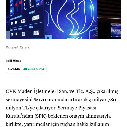
Fotoğraf: Reuters
İlgili Hisse
CVKMD
38.78 (4.02%)
CVK Maden İşletmeleri San. ve Tic. A.Ş., çıkarılmış
sermayesini %170 oranında artırarak 3 milyar 780
milyon TL’ye çıkarıyor. Sermaye Piyasası
Kurulu’ndan (SPK) beklenen onayın alınmasıyla
birlikte, yatırımcılar için rüçhan hakkı kullanım