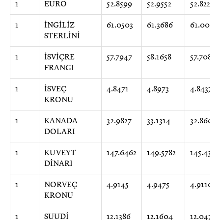
1
EURO
52.8599
52.9552
52.8229
1
İNGİLİZ
61.0503
61.3686
61.0076
STERLİNİ
1
İSVİÇRE
57.7947
58.1658
57.7080
FRANGI
1
İSVEÇ
4.8471
4.8973
4.8437
KRONU
1
KANADA
32.9827
33.1314
32.8606
DOLARI
1
KUVEYT
147.6462
149.5782
145.4315
DİNARI
1
NORVEÇ
4.9145
4.9475
4.9110
KRONU
1
SUUDİ
12.1386
12.1604
12.0475