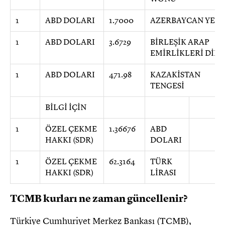
1
ABD DOLARI
1.7000
AZERBAYCAN YENİ
1
ABD DOLARI
3.6729
BİRLEŞİK ARAP
EMİRLİKLERİ DİR
1
ABD DOLARI
471.98
KAZAKİSTAN
TENGESİ
BİLGİ İÇİN
1
ÖZEL ÇEKME
1.36676
ABD
HAKKI (SDR)
DOLARI
1
ÖZEL ÇEKME
62.3164
TÜRK
HAKKI (SDR)
LİRASI
TCMB kurları ne zaman güncellenir?
Türkiye Cumhuriyet Merkez Bankası (TCMB),