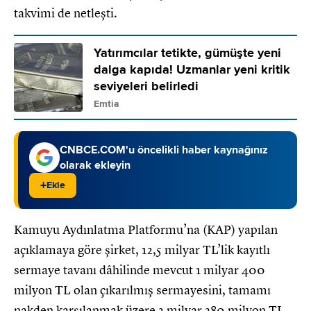
takvimi de netleşti.
Yatırımcılar tetikte, gümüşte yeni
dalga kapıda! Uzmanlar yeni kritik
seviyeleri belirledi
Emtia
CNBCE.COM'u öncelikli haber kaynağınız
olarak ekleyin
+
Ekle
Kamuyu Aydınlatma Platformu’na (KAP) yapılan
açıklamaya göre şirket, 12,5 milyar TL’lik kayıtlı
sermaye tavanı dâhilinde mevcut 1 milyar 400
milyon TL olan çıkarılmış sermayesini, tamamı
nakden karşılanmak üzere 2 milyar 380 milyon TL