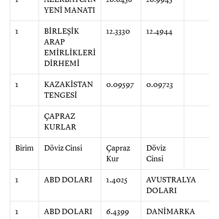
YENİ MANATI
1
BİRLEŞİK
12.3330
12.4944
ARAP
EMİRLİKLERİ
DİRHEMİ
1
KAZAKİSTAN
0.09597
0.09723
TENGESİ
ÇAPRAZ
KURLAR
Birim
Döviz Cinsi
Çapraz
Döviz
Kur
Cinsi
1
ABD DOLARI
1.4025
AVUSTRALYA
DOLARI
1
ABD DOLARI
6.4399
DANİMARKA