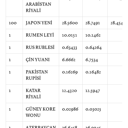
ARABİSTAN
RİYALİ
100
JAPON YENİ
28.5600
28.7491
28.4544
1
RUMEN LEYİ
10.0151
10.1462
1
RUS RUBLESİ
0.63433
0.64264
1
ÇİN YUANI
6.6662
6.7534
1
PAKİSTAN
0.16269
0.16482
RUPİSİ
1
KATAR
12.4320
12.5947
RİYALİ
1
GÜNEY KORE
0.02986
0.03025
WONU
1
AZERBAYCAN
26.6458
26.9945