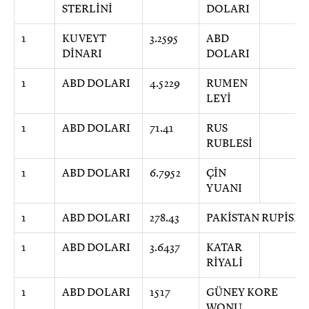
STERLİNİ
DOLARI
1
KUVEYT
3.2595
ABD
DİNARI
DOLARI
1
ABD DOLARI
4.5229
RUMEN
LEYİ
1
ABD DOLARI
71.41
RUS
RUBLESİ
1
ABD DOLARI
6.7952
ÇİN
YUANI
1
ABD DOLARI
278.43
PAKİSTAN RUPİSİ
1
ABD DOLARI
3.6437
KATAR
RİYALİ
1
ABD DOLARI
1517
GÜNEY KORE
WONU