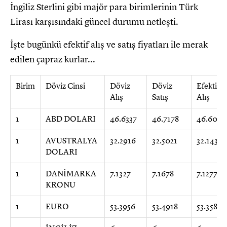
İngiliz Sterlini gibi majör para birimlerinin Türk
Lirası karşısındaki güncel durumu netleşti.
İşte bugünkü efektif alış ve satış fiyatları ile merak
edilen çapraz kurlar...
Birim
Döviz Cinsi
Döviz
Döviz
Efektif
Alış
Satış
Alış
1
ABD DOLARI
46.6337
46.7178
46.6011
1
AVUSTRALYA
32.2916
32.5021
32.1430
DOLARI
1
DANİMARKA
7.1327
7.1678
7.1277
KRONU
1
EURO
53.3956
53.4918
53.3583