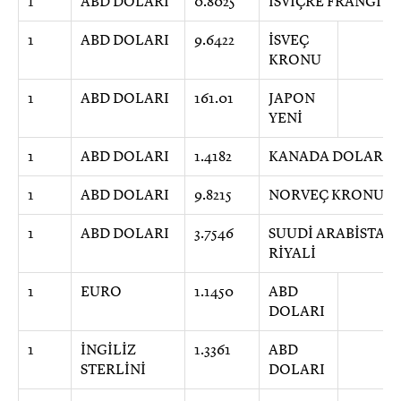
1
ABD DOLARI
0.8025
İSVİÇRE FRANGI
1
ABD DOLARI
9.6422
İSVEÇ
KRONU
1
ABD DOLARI
161.01
JAPON
YENİ
1
ABD DOLARI
1.4182
KANADA DOLARI
1
ABD DOLARI
9.8215
NORVEÇ KRONU
1
ABD DOLARI
3.7546
SUUDİ ARABİSTAN
RİYALİ
1
EURO
1.1450
ABD
DOLARI
1
İNGİLİZ
1.3361
ABD
STERLİNİ
DOLARI