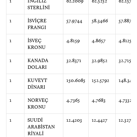
1
İNGİLİZ
62.2009
62.5252
62.1574
STERLİNİ
1
İSVİÇRE
57.9744
58.3466
57.8874
FRANGI
1
İSVEÇ
4.8159
4.8657
4.8125
KRONU
1
KANADA
32.8371
32.9852
32.7156
DOLARI
1
KUVEYT
150.6085
152.5792
148.349
DİNARI
1
NORVEÇ
4.7365
4.7683
4.7332
KRONU
1
SUUDİ
12.4203
12.4427
12.3272
ARABİSTAN
RİYALİ