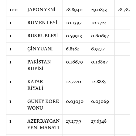
100
JAPON YENİ
28.8940
29.0853
28.7871
1
RUMEN LEYİ
10.1397
10.2724
1
RUS RUBLESİ
0.59913
0.60697
1
ÇİN YUANI
6.8382
6.9277
1
PAKİSTAN
0.16679
0.16897
RUPİSİ
1
KATAR
12.7220
12.8885
RİYALİ
1
GÜNEY KORE
0.03030
0.03069
WONU
1
AZERBAYCAN
27.2779
27.6348
YENİ MANATI