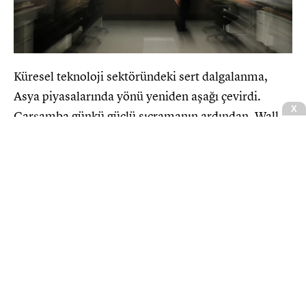
Küresel teknoloji sektöründeki sert dalgalanma,
Asya piyasalarında yönü yeniden aşağı çevirdi.
Çarşamba günkü güçlü sıçramanın ardından, Wall
Street’teki gerilemeyi takip eden Asya teknoloji
hisseleri Perşembe gününe belirgin düşüşlerle
başladı. Piyasalardaki yüksek volatiliteye rağmen
analistler, yapay zeka yatırımlarının sektörü
desteklemeye devam edeceği görüşünde birleşiyor.
Çip devleri düşüşe öncülük etti
CNBCE.COM'u öncelikli haber kaynağınız
olarak ekleyin