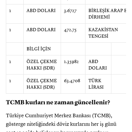
1
ABD DOLARI
3.6727
BİRLEŞİK ARAP EM
DİRHEMİ
1
ABD DOLARI
472.75
KAZAKİSTAN
TENGESİ
BİLGİ İÇİN
1
ÖZEL ÇEKME
1.35982
ABD
HAKKI (SDR)
DOLARI
1
ÖZEL ÇEKME
63.4708
TÜRK
HAKKI (SDR)
LİRASI
TCMB kurları ne zaman güncellenir?
Türkiye Cumhuriyet Merkez Bankası (TCMB),
gösterge niteliğindeki döviz kurlarını her iş günü