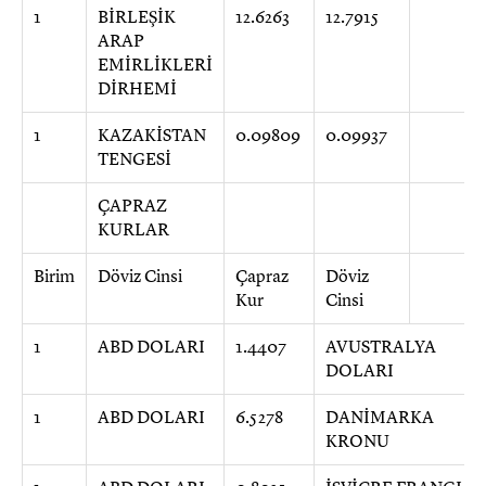
1
BİRLEŞİK
12.6263
12.7915
ARAP
EMİRLİKLERİ
DİRHEMİ
1
KAZAKİSTAN
0.09809
0.09937
TENGESİ
ÇAPRAZ
KURLAR
Birim
Döviz Cinsi
Çapraz
Döviz
Kur
Cinsi
1
ABD DOLARI
1.4407
AVUSTRALYA
DOLARI
1
ABD DOLARI
6.5278
DANİMARKA
KRONU