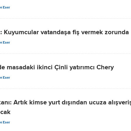
e Eser
: Kuyumcular vatandaşa fiş vermek zorunda
e Eser
e masadaki ikinci Çinli yatırımcı Chery
e Eser
nı: Artık kimse yurt dışından ucuza alışveri
cak
e Eser