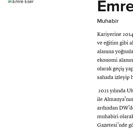
Emre
Muhabir
Kariyerine 201
ve eğitim gibi 
alanına yoğunl
ekonomi alanınd
olarak geçiş ya
sahada izleyip h
2021 yılında Ul
ile Almanya’nı
ardından DW’den
muhabiri olara
Gazetesi’nde g