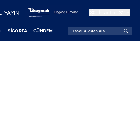
İstanbul
31°
I YAYIN
SIGORTA
GÜNDEM
İ