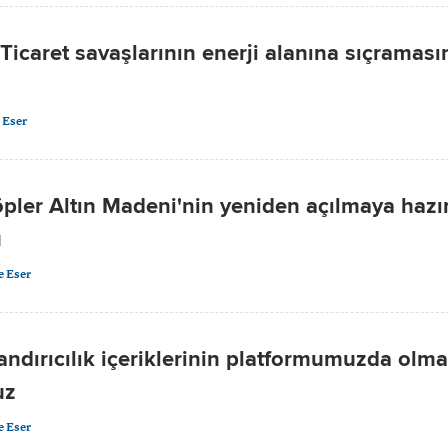
 Ticaret savaşlarının enerji alanına sıçramas
m
 Eser
Çöpler Altın Madeni'nin yeniden açılmaya haz
u
 Eser
ndırıcılık içeriklerinin platformumuzda olma
uz
 Eser