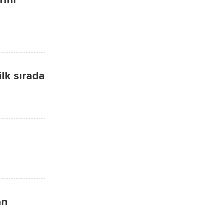
lk sırada
an