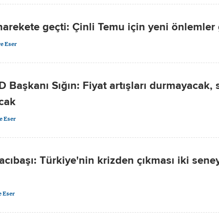
arekete geçti: Çinli Temu için yeni önlemler 
e Eser
Başkanı Sığın: Fiyat artışları durmayacak,
cak
e Eser
cıbaşı: Türkiye'nin krizden çıkması iki sene
 Eser