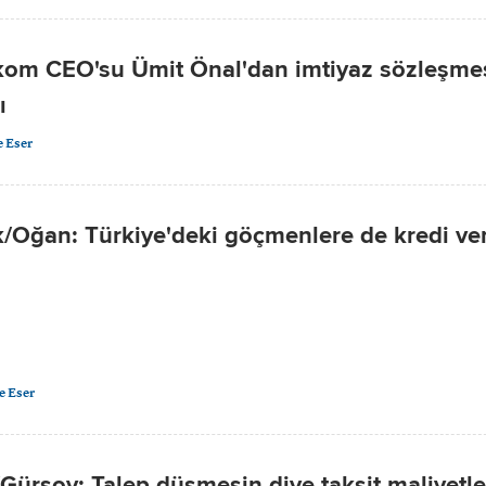
kom CEO'su Ümit Önal'dan imtiyaz sözleşme
ı
 Eser
k/Oğan: Türkiye'deki göçmenlere de kredi v
e Eser
ürsoy: Talep düşmesin diye taksit maliyetle