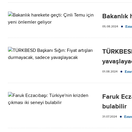
Bakanlık h
Emr
05.08.2024
TÜRKBESD 
yavaşlaya
Emr
01.08.2024
Faruk Ecza
bulabilir
Emre
31.07.2024