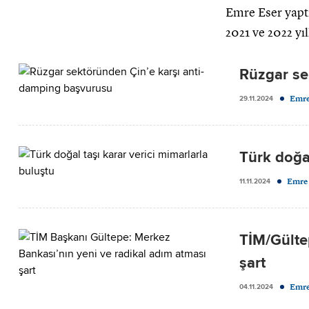
Emre Eser yaptı
2021 ve 2022 yı
Rüzgar se
Emre
29.11.2024
Türk doğal
Emre 
11.11.2024
TİM/Gülte
şart
Emre
04.11.2024