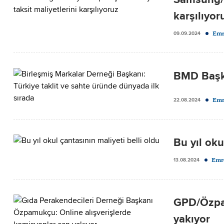
karşılıyor
Emr
09.09.2024
BMD Başka
Emr
22.08.2024
Bu yıl oku
Emr
13.08.2024
GPD/Özpam
yakıyor