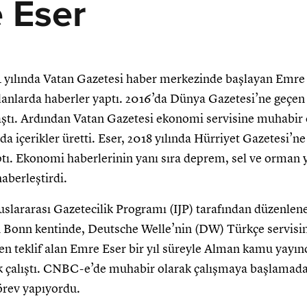
 Eser
4 yılında Vatan Gazetesi haber merkezinde başlayan Emre
alanlarda haberler yaptı. 2016’da Dünya Gazetesi’ne geçe
aştı. Ardından Vatan Gazetesi ekonomi servisine muhabir
a içerikler üretti. Eser, 2018 yılında Hürriyet Gazetesi’
ptı. Ekonomi haberlerinin yanı sıra deprem, sel ve orman ya
aberleştirdi.
uslararası Gazetecilik Programı (IJP) tarafından düzenle
n Bonn kentinde, Deutsche Welle’nin (DW) Türkçe servisin
 teklif alan Emre Eser bir yıl süreyle Alman kamu yayınc
k çalıştı. CNBC-e’de muhabir olarak çalışmaya başlamada
örev yapıyordu.