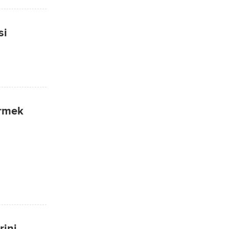
si
ermek
rini