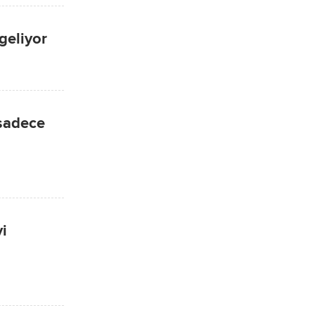
geliyor
 sadece
yi