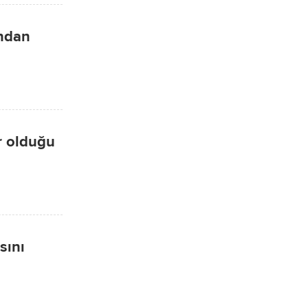
ından
ır olduğu
sını