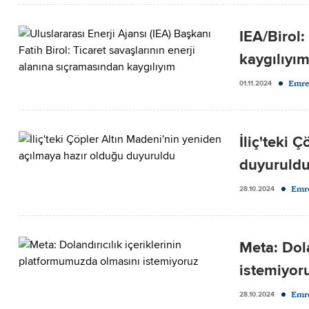
IEA/Birol:
kaygılıyı
Emre
01.11.2024
İliç'teki 
duyuruld
Emre
28.10.2024
Meta: Dola
istemiyor
Emre
28.10.2024