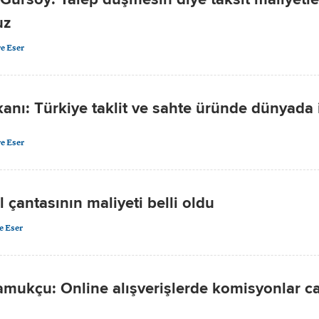
uz
e Eser
nı: Türkiye taklit ve sahte üründe dünyada i
e Eser
l çantasının maliyeti belli oldu
e Eser
ukçu: Online alışverişlerde komisyonlar c