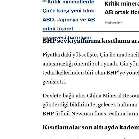
Kritik miner
AB ortak tic
Haberler
BHP sevkiyatlarına kısıtlama arz
Fiyatlardaki yükselişte, Çin ile maden
anlaşmazlığı önemli rol oynadı. Çin yö
tedarikçilerinden biri olan BHP’ye yöneli
genişletti.
Devlete bağlı alıcı China Mineral Resourc
gönderdiği bildirimde, gelecek haftanın
BHP ürünü Newman fines teslimatların
Kısıtlamalar son altı ayda kademe