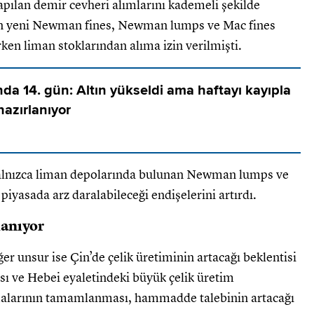
pılan demir cevheri alımlarını kademeli şekilde
rdan yeni Newman fines, Newman lumps ve Mac fines
rken liman stoklarından alıma izin verilmişti.
nda 14. gün: Altın yükseldi ama haftayı kayıpla
azırlanıyor
ı yalnızca liman depolarında bulunan Newman lumps ve
 piyasada arz daralabileceği endişelerini artırdı.
lanıyor
ğer unsur ise Çin’de çelik üretiminin artacağı beklentisi
sı ve Hebei eyaletindeki büyük çelik üretim
alarının tamamlanması, hammadde talebinin artacağı