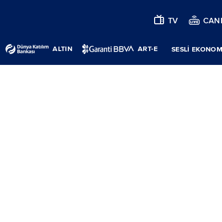
TV
CANL
ALTIN
ART-E
SESLİ EKONOM