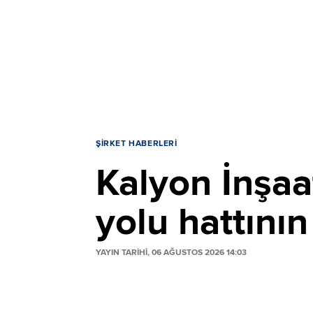
ŞIRKET HABERLERI
Kalyon İnşaa
yolu hattını
YAYIN TARİHİ, 06 AĞUSTOS 2026 14:03