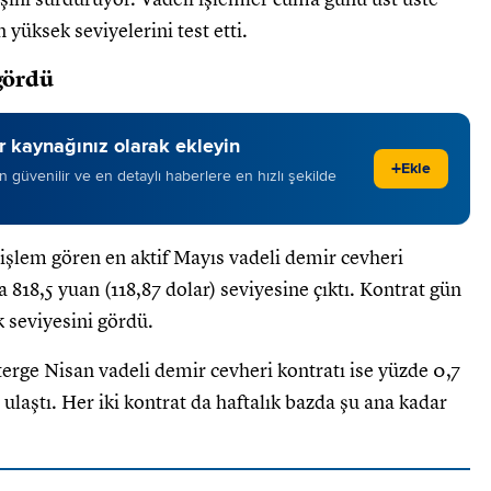
 yüksek seviyelerini test etti.
 gördü
 kaynağınız olarak ekleyin
+
Ekle
 en güvenilir ve en detaylı haberlere en hızlı şekilde
lem gören en aktif Mayıs vadeli demir cevheri
 818,5 yuan (118,87 dolar) seviyesine çıktı. Kontrat gün
k seviyesini gördü.
rge Nisan vadeli demir cevheri kontratı ise yüzde 0,7
 ulaştı. Her iki kontrat da haftalık bazda şu ana kadar