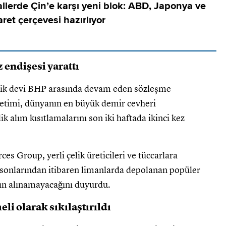
allerde Çin’e karşı yeni blok: ABD, Japonya ve
aret çerçevesi hazırlıyor
 endişesi yarattı
cilik devi BHP arasında devam eden sözleşme
netimi, dünyanın en büyük demir cevheri
k alım kısıtlamalarını son iki haftada ikinci kez
es Group, yerli çelik üreticileri ve tüccarlara
 sonlarından itibaren limanlarda depolanan popüler
ın alınamayacağını duyurdu.
li olarak sıkılaştırıldı