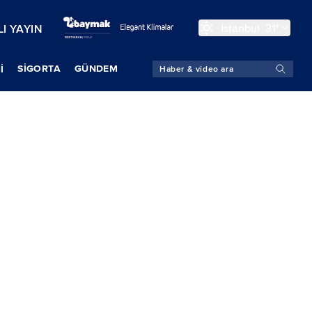
İstanbul
31°
I YAYIN
SIGORTA
GÜNDEM
İ