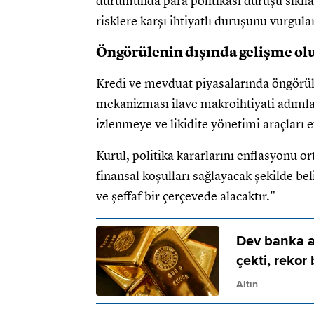
durumunda para politikası duruşu sıkılaş
risklere karşı ihtiyatlı duruşunu vurgula
Öngörülenin dışında gelişme olu
Kredi ve mevduat piyasalarında öngörül
mekanizması ilave makroihtiyati adımlar
izlenmeye ve likidite yönetimi araçları e
Kurul, politika kararlarını enflasyonu o
finansal koşulları sağlayacak şekilde beli
ve şeffaf bir çerçevede alacaktır."
Dev banka a
çekti, rekor
Altın