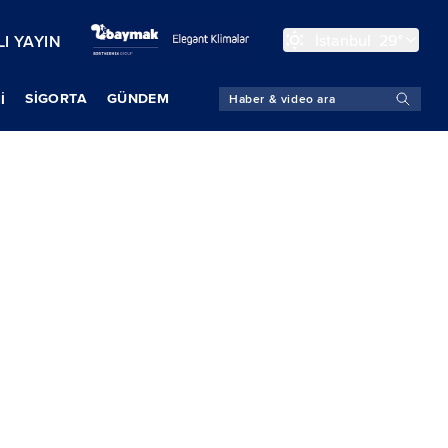
İstanbul
29°
I YAYIN
SIGORTA
GÜNDEM
İ