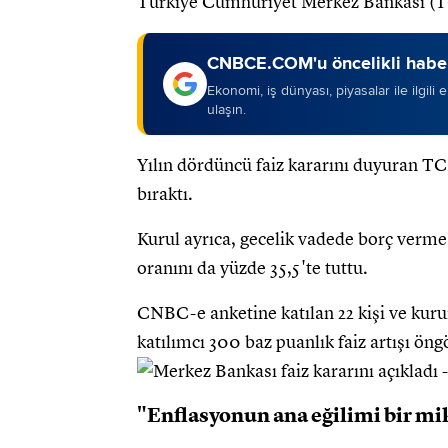
Türkiye Cumhuriyet Merkez Bankası (TCM
CNBCE.COM'u öncelikli haber
Ekonomi, iş dünyası, piyasalar ile ilgili
ulaşın.
Yılın dördüncü faiz kararını duyuran TCM
bıraktı.
Kurul ayrıca, gecelik vadede borç verme
oranını da yüzde 35,5'te tuttu.
CNBC-e anketine katılan 22 kişi ve kurum
katılımcı 300 baz puanlık faiz artışı ön
"Enflasyonun ana eğilimi bir mik