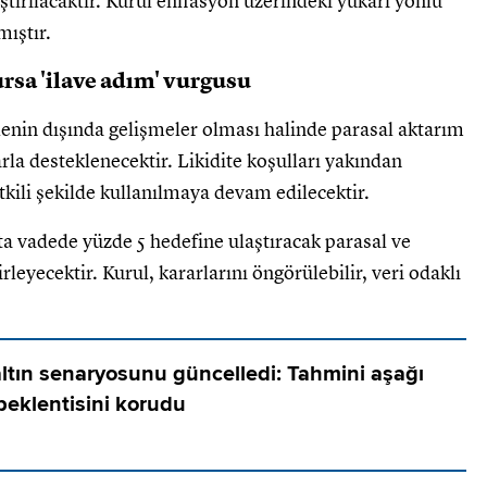
tırılacaktır. Kurul enflasyon üzerindeki yukarı yönlü
mıştır.
rsa 'ilave adım' vurgusu
enin dışında gelişmeler olması halinde parasal aktarım
la desteklenecektir. Likidite koşulları yakından
tkili şekilde kullanılmaya devam edilecektir.
rta vadede yüzde 5 hedefine ulaştıracak parasal ve
rleyecektir. Kurul, kararlarını öngörülebilir, veri odaklı
ltın senaryosunu güncelledi: Tahmini aşağı
 beklentisini korudu