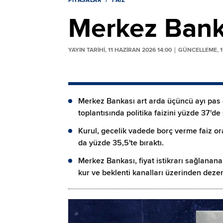
PIYASALAR
FAIZ
Merkez Banka
YAYIN TARİHİ, 11 HAZIRAN 2026 14:00
GÜNCELLEME, 11
Merkez Bankası art arda üçüncü ayı pas g
toplantısında politika faizini yüzde 37'de 
Kurul, gecelik vadede borç verme faiz or
da yüzde 35,5'te bıraktı.
Merkez Bankası, fiyat istikrarı sağlanana
kur ve beklenti kanalları üzerinden dezen