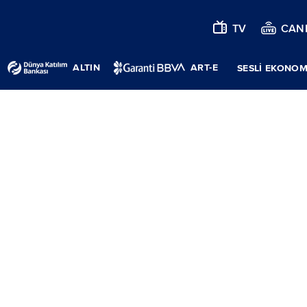
TV
CANL
ALTIN
ART-E
SESLİ EKONOM