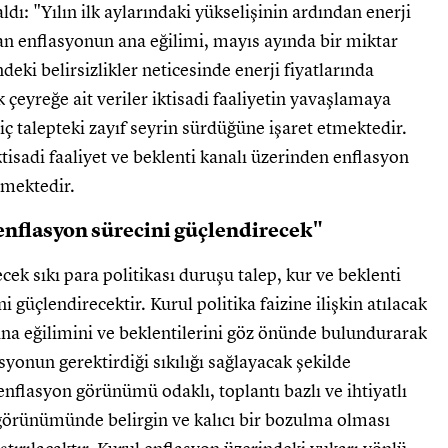
dı: "Yılın ilk aylarındaki yükselişinin ardından enerji
rtan enflasyonun ana eğilimi, mayıs ayında bir miktar
ndeki belirsizlikler neticesinde enerji fiyatlarında
 çeyreğe ait veriler iktisadi faaliyetin yavaşlamaya
iç talepteki zayıf seyrin sürdüğüne işaret etmektedir.
ktisadi faaliyet ve beklenti kanalı üzerinden enflasyon
lmektedir.
zenflasyon sürecini güçlendirecek"
cek sıkı para politikası duruşu talep, kur ve beklenti
 güçlendirecektir. Kurul politika faizine ilişkin atılacak
ana eğilimini ve beklentilerini göz önünde bulundurarak
yonun gerektirdiği sıkılığı sağlayacak şekilde
 enflasyon görünümü odaklı, toplantı bazlı ve ihtiyatlı
görünümünde belirgin ve kalıcı bir bozulma olması