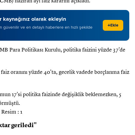
B) haziran ayı faiz kararını açıkladı.
 kaynağınız olarak ekleyin
+
Ekle
 en güvenilir ve en detaylı haberlere en hızlı şekilde
B Para Politikası Kurulu, politika faizini yüzde 37'de
 faiz oranını yüzde 40'ta, gecelik vadede borçlanma faiz
un 17'si politika faizinde değişiklik beklemezken, 5
görmüştü.
tar geriledi"