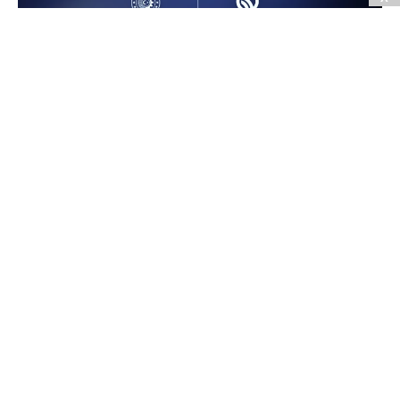
Sıfır Atık Vakfı ev sahipliğinde 7 Ağustos 2026
tarihinde basın yöneticileri ile gerçekleşen sohbet
programında, Sanayi ve Teknoloji Bakanı Mehmet
Fatih Kacır ile Sıfır Atık Vakfı Başkanı ve COP31
Yüksek Düzeyli İklim Şampiyonu Samed Ağırbaş;
mevcut çalışmalar, sanayide yeşil dönüşüm ve
gündemdeki konulara dair değerlendirmelerde
bulundu.
CNBCE.COM'u öncelikli haber kaynağınız
olarak ekleyin
+
Ekle