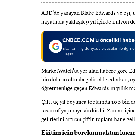
ABD’de yaşayan Blake Edwards ve eşi, ün
hayatında yaklaşık 9 yıl içinde milyon do
CNBCE.COM'u öncelikli haber
Ekonomi, iş dünyası, piyasalar ile ilgili
ulaşın.
MarketWatch'ta yer alan habere göre Ed
bin doların altında gelir elde ederken, e
öğretmenliğe geçen Edwards’ın yıllık ma
Çift, üç yıl boyunca toplamda 100 bin d
tasarruf yapmayı sürdürdü. Zaman içinde 
gelirlerini artıran çiftin toplam hane gel
Eğitim için borçlanmaktan kaçı