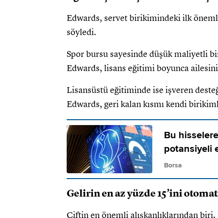
Edwards, servet birikimindeki ilk önem
söyledi.
Spor bursu sayesinde düşük maliyetli bir
Edwards, lisans eğitimi boyunca ailesinin
Lisansüstü eğitiminde ise işveren desteğ
Edwards, geri kalan kısmı kendi birikimle
Bu hisselere 
potansiyeli 
Borsa
Gelirin en az yüzde 15’ini otoma
Çiftin en önemli alışkanlıklarından biri,