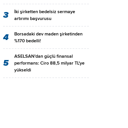
İki şirketten bedelsiz sermaye
3
artırımı başvurusu
Borsadaki dev maden şirketinden
4
%170 bedelli!
ASELSAN'dan güçlü finansal
5
performans: Ciro 88,5 milyar TL'ye
yükseldi