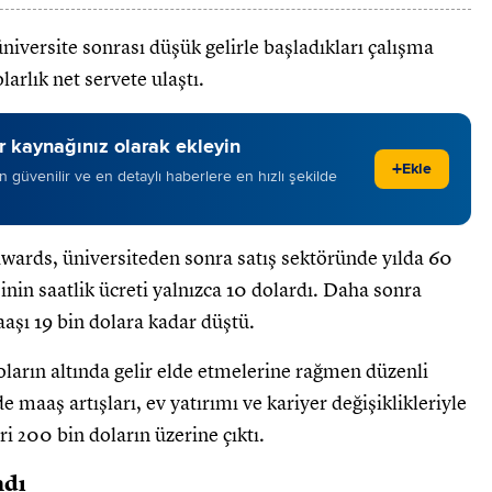
iversite sonrası düşük gelirle başladıkları çalışma
larlık net servete ulaştı.
 kaynağınız olarak ekleyin
+
Ekle
 en güvenilir ve en detaylı haberlere en hızlı şekilde
wards, üniversiteden sonra satış sektöründe yılda 60
şinin saatlik ücreti yalnızca 10 dolardı. Daha sonra
aşı 19 bin dolara kadar düştü.
oların altında gelir elde etmelerine rağmen düzenli
maaş artışları, ev yatırımı ve kariyer değişiklikleriyle
iri 200 bin doların üzerine çıktı.
ndı