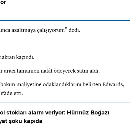
yor
nca azaltmaya çalışıyorum” dedi.
maktan kaçındı.
bir aracı tamamen nakit ödeyerek satın aldı.
 bakım maliyetine odaklandıklarını belirten Edwards,
 ifade etti.
ol stokları alarm veriyor: Hürmüz Boğazı
iyat şoku kapıda