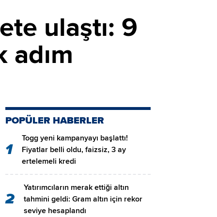
te ulaştı: 9
ik adım
POPÜLER HABERLER
Togg yeni kampanyayı başlattı!
1
Fiyatlar belli oldu, faizsiz, 3 ay
ertelemeli kredi
Yatırımcıların merak ettiği altın
2
tahmini geldi: Gram altın için rekor
seviye hesaplandı