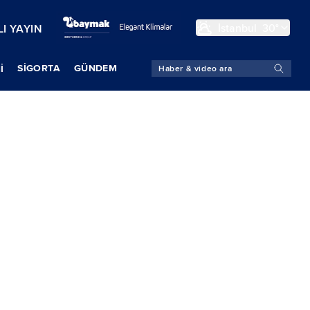
İstanbul
30°
I YAYIN
SIGORTA
GÜNDEM
İ