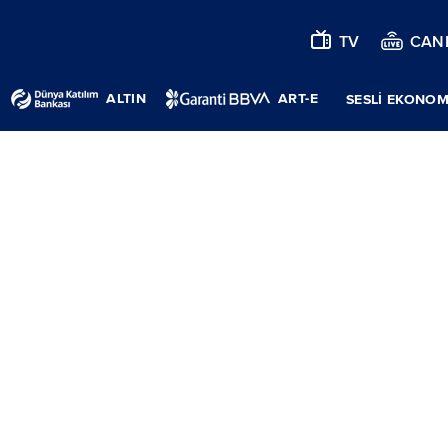
TV
CANL
ALTIN
ART-E
SESLİ EKONOM