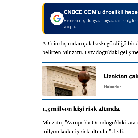
CNBCE.COM'u öncelikli haber
Ekonomi, iş dünyası, piyasalar ile ilgili
ulaşın.
AB'nin dışarıdan çok baskı gördüğü bir 
belirten Minzatu, Ortadoğu'daki gelişmel
Uzaktan çalı
Haberler
1,3 milyon kişi risk altında
Minzatu, "Avrupa'da Ortadoğu'daki savaş
milyon kadar iş risk altında." dedi.