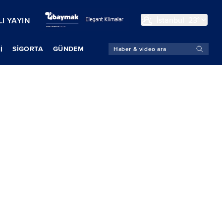
İstanbul
23°
I YAYIN
SIGORTA
GÜNDEM
İ