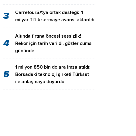
CarrefourSA'ya ortak desteği: 4
3
milyar TL'lik sermaye avansı aktarıldı
Altında fırtına öncesi sessizlik!
4
Rekor için tarih verildi, gözler cuma
gününde
1 milyon 850 bin dolara imza atıldı:
5
Borsadaki teknoloji şirketi Türksat
ile anlaşmayu duyurdu