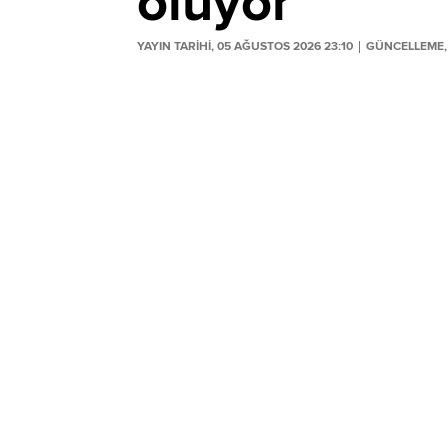
oluyor
YAYIN TARİHİ, 05 AĞUSTOS 2026 23:10
GÜNCELLEME, 
Sermaye Piyasası Kurulu'nun (SPK) 5 Ağ
bültenden yeni halka arz onayı kararları ç