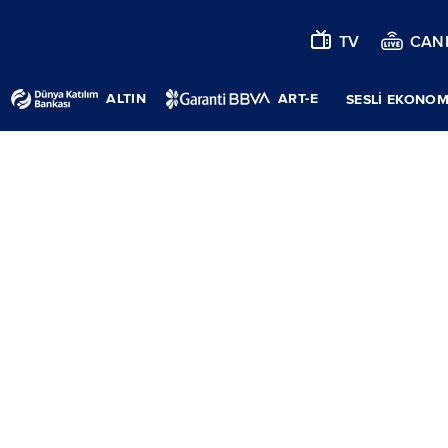
TV
CANL
ALTIN
ART-E
SESLİ EKONOM