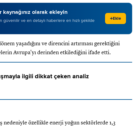
 kaynağınız olarak ekleyin
+
Ekle
 en güvenilir ve en detaylı haberlere en hızlı şekilde
dönem yaşadığını ve direncini artırması gerektiğini
erin Avrupa'yı derinden etkilediğini ifade etti.
şmayla ilgili dikkat çeken analiz
 nedeniyle özellikle enerji yoğun sektörlerde 1,3