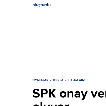
PIYASALAR
BORSA
HALKA ARZ
SPK onay ver