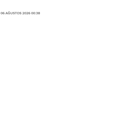
06 AĞUSTOS 2026 00:38
PAYLAŞ
ustos 2026 tarihinde yayımladığı 2026/49 numaralı
ıktı.