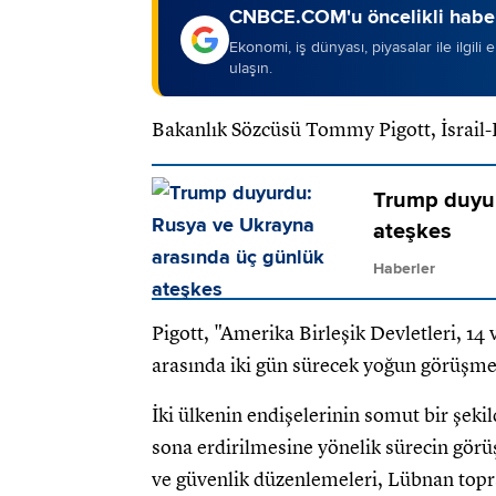
CNBCE.COM'u öncelikli haber
Ekonomi, iş dünyası, piyasalar ile ilgili
ulaşın.
Bakanlık Sözcüsü Tommy Pigott, İsrail-L
Trump duyur
ateşkes
Haberler
Pigott, "Amerika Birleşik Devletleri, 14
arasında iki gün sürecek yoğun görüşmele
İki ülkenin endişelerinin somut bir şeki
sona erdirilmesine yönelik sürecin görüş
ve güvenlik düzenlemeleri, Lübnan top