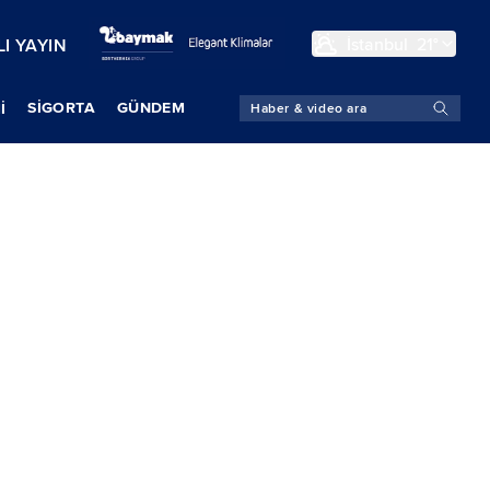
İstanbul
21°
I YAYIN
SIGORTA
GÜNDEM
İ