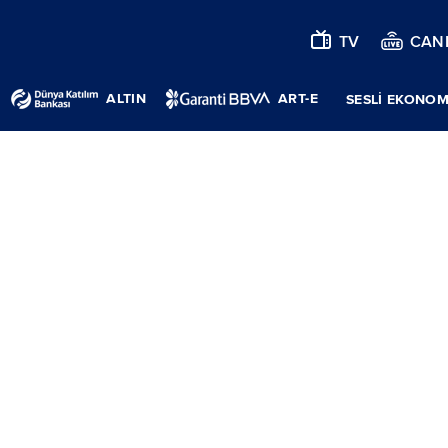
TV
CANL
ALTIN
ART-E
SESLİ EKONOM