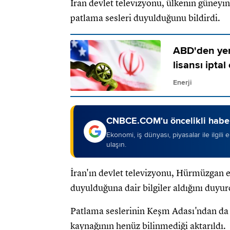
İran devlet televizyonu, ülkenin güneyi
patlama sesleri duyulduğunu bildirdi.
ABD'den yeni
lisansı iptal 
Enerji
CNBCE.COM'u öncelikli haber
Ekonomi, iş dünyası, piyasalar ile ilgili
ulaşın.
İran'ın devlet televizyonu, Hürmüzgan ey
duyulduğuna dair bilgiler aldığını duyur
Patlama seslerinin Keşm Adası'ndan da ge
kaynağının henüz bilinmediği aktarıldı.