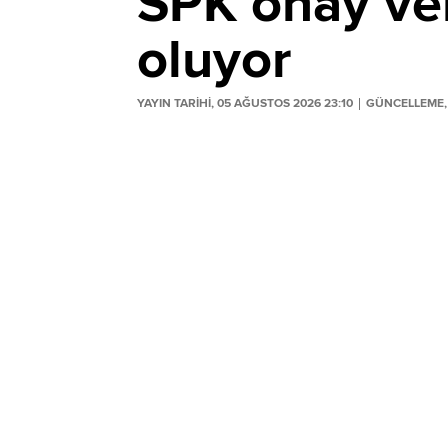
SPK onay ver
oluyor
YAYIN TARİHİ, 05 AĞUSTOS 2026 23:10
GÜNCELLEME, 
Sermaye Piyasası Kurulu'nun (SPK) 5 Ağ
bültenden yeni halka arz onayı kararları ç