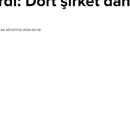
di: Dört şirket dah
06 AĞUSTOS 2026 00:38
PAYLAŞ
ustos 2026 tarihinde yayımladığı 2026/49 numaralı
ıktı.