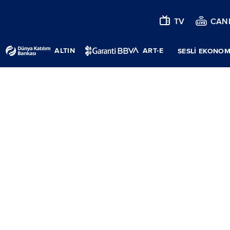
TV
CANL
ALTIN
ART-E
SESLİ EKONOM