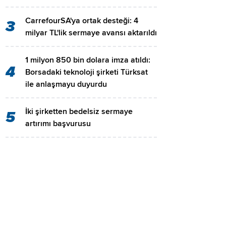
CarrefourSA'ya ortak desteği: 4
3
milyar TL'lik sermaye avansı aktarıldı
1 milyon 850 bin dolara imza atıldı:
4
Borsadaki teknoloji şirketi Türksat
ile anlaşmayu duyurdu
İki şirketten bedelsiz sermaye
5
artırımı başvurusu