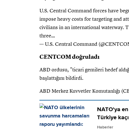
U.S. Central Command forces have begun 
impose heavy costs for targeting and a
civilians in an international waterway. T
three…
— U.S. Central Command (@CENTCO
CENTCOM doğruladı
ABD ordusu, "ticari gemileri hedef aldığı
başlattığını bildirdi.
ABD Merkez Kuvvetler Komutanlığı (C
NATO'ya en 
Türkiye kaçı
Haberler