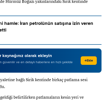
nde Hürmüz Boğazı yakınlarındaki Sirik kentinde
 hamle: İran petrolünün satışına izin veren
etti
 kaynağınız olarak ekleyin
+
Ekle
 en güvenilir ve en detaylı haberlere en hızlı şekilde
aletine bağlı Sirik kentinde birkaç patlama sesi
du.
ldiği belirtilirken patlamaların kesin yeri ve