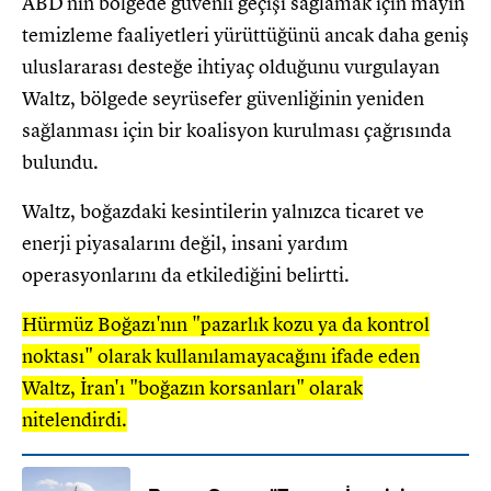
ABD'nin bölgede güvenli geçişi sağlamak için mayın
temizleme faaliyetleri yürüttüğünü ancak daha geniş
uluslararası desteğe ihtiyaç olduğunu vurgulayan
Waltz, bölgede seyrüsefer güvenliğinin yeniden
sağlanması için bir koalisyon kurulması çağrısında
bulundu.
Waltz, boğazdaki kesintilerin yalnızca ticaret ve
enerji piyasalarını değil, insani yardım
operasyonlarını da etkilediğini belirtti.
Hürmüz Boğazı'nın "pazarlık kozu ya da kontrol
noktası" olarak kullanılamayacağını ifade eden
Waltz, İran'ı "boğazın korsanları" olarak
nitelendirdi.