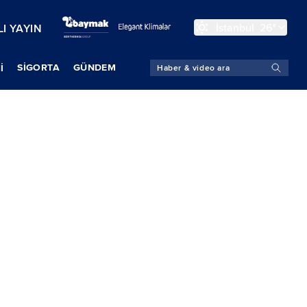
İstanbul
26°
I YAYIN
SIGORTA
GÜNDEM
İ