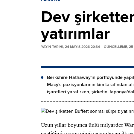
HABERLER
Dev şirketten
yatırımlar
YAYIN TARİHİ, 24 MAYIS 2026 20:34
GÜNCELLEME, 25 
Berkshire Hathaway'in portföyünde yapılan
Macy's pozisyonlarının kim tarafından alın
işaretleri yaratırken, şirketin Japonya'd
Uzun yıllar boyunca ünlü milyarder War
geçtiğimiz cuma günü yayımlanan ilk çe