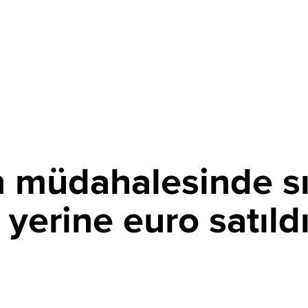
 müdahalesinde sır
yerine euro satıld
PAYLAŞ