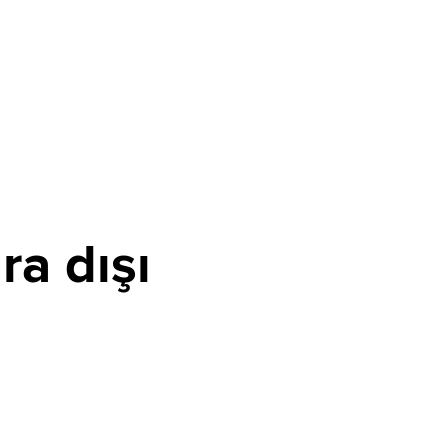
a dışı
ı