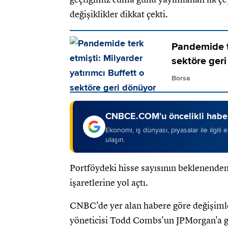
değişiklikler dikkat çekti.
Pandemide te
sektöre ger
Borsa
CNBCE.COM'u öncelikli haber
Ekonomi, iş dünyası, piyasalar ile ilgili
ulaşın.
Portföydeki hisse sayısının beklenenden
işaretlerine yol açtı.
CNBC'de yer alan habere göre değişimle
yöneticisi Todd Combs'un JPMorgan'a ge