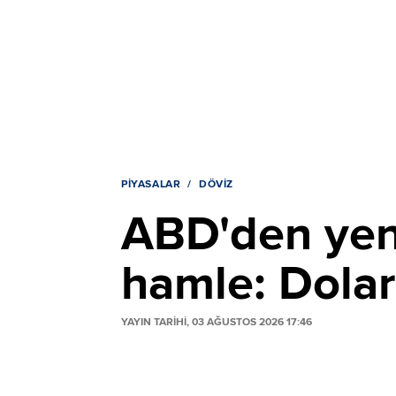
PIYASALAR
DÖVIZ
ABD'den yen
hamle: Dolar 
YAYIN TARİHİ, 03 AĞUSTOS 2026 17:46