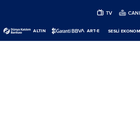
TV
CANL
ALTIN
ART-E
SESLİ EKONOM