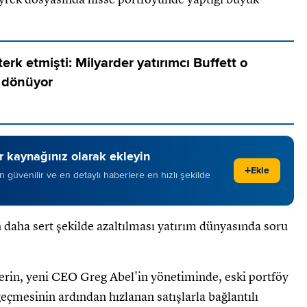
rk etmişti: Milyarder yatırımcı Buffett o
i dönüyor
 kaynağınız olarak ekleyin
+
Ekle
 en güvenilir ve en detaylı haberlere en hızlı şekilde
 daha sert şekilde azaltılması yatırım dünyasında soru
rin, yeni CEO Greg Abel'in yönetiminde, eski portföy
çmesinin ardından hızlanan satışlarla bağlantılı