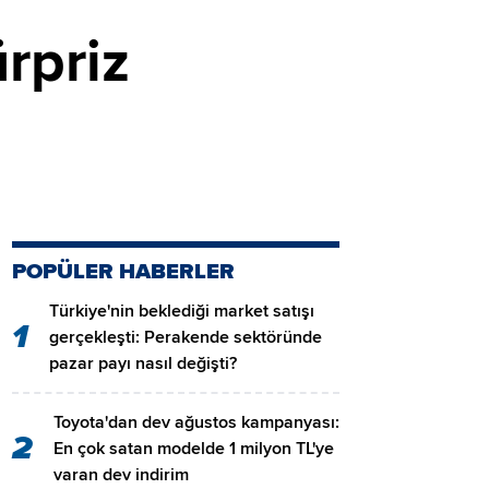
ürpriz
POPÜLER HABERLER
Türkiye'nin beklediği market satışı
1
gerçekleşti: Perakende sektöründe
pazar payı nasıl değişti?
Toyota'dan dev ağustos kampanyası:
2
En çok satan modelde 1 milyon TL'ye
varan dev indirim