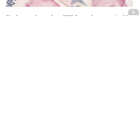
X
Kur korumalı mevduat (KKM) uygulaması 21 Aralık
2021'de dövizdeki aşırı oynaklığa çözüm olarak
devreye girdi.
CNBCE.COM'u öncelikli haber kaynağınız
olarak ekleyin
+
Ekle
TL'yi korumayı amaçlayan sistemle gerçek kişilerin
Türk Lirası vadeli hesapları üzerinde işleyen faiz ile
hesap açılış ve vade tarihlerindeki kur değişim oranı
kıyaslanıyor, yüksek olan oran üzerinden hesaba
ödeme yapılıyor. Vade süresince kur artışı faizin
üzerine çıkmışsa kur farkı, faiz daha fazla ise faiz