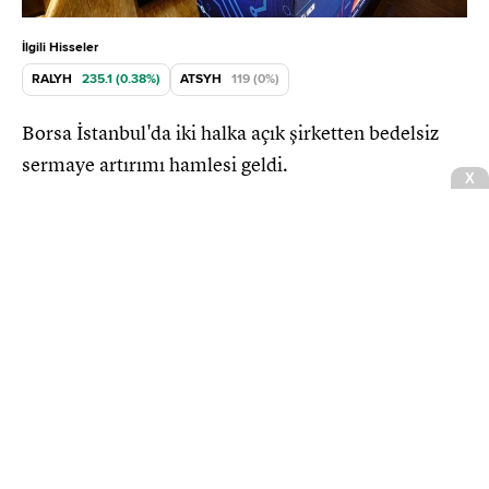
İlgili Hisseler
RALYH
235.1 (0.38%)
ATSYH
119 (0%)
Borsa İstanbul'da iki halka açık şirketten bedelsiz
sermaye artırımı hamlesi geldi.
Ford Otosan'dan 364 milyon
euroluk yatırım hamlesi
Borsa
Ral Yatırım Holding A.Ş. (RALYH)
CNBCE.COM'u öncelikli haber kaynağınız
olarak ekleyin
+
Ekle