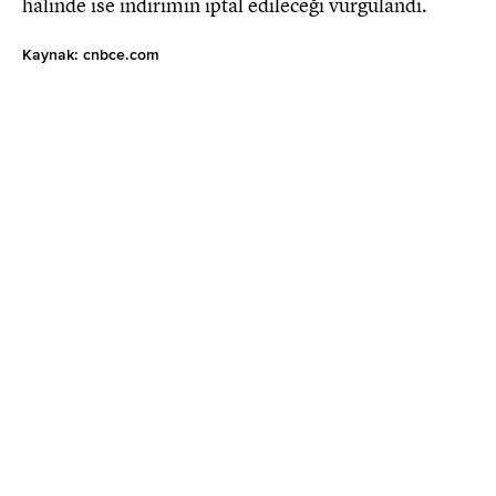
halinde ise indirimin iptal edileceği vurgulandı.
Kaynak: cnbce.com