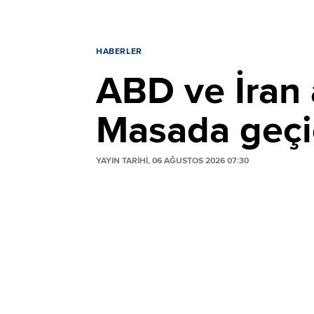
HABERLER
ABD ve İran
Masada geçic
YAYIN TARİHİ, 06 AĞUSTOS 2026 07:30
ABD ve İran arasında Hürmüz Boğazı'nın s
Trump anlaşmanın an meselesi olduğunu
Umman arabuluculuğuna işaret etti. Masada