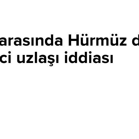
 arasında Hürmüz
i uzlaşı iddiası
PAYLAŞ
eyrüsefere açılması için diplomatik trafik hızlandı.
 iddia ederken Tahran doğrudan müzakereleri yalanlayıp
ki geçici uzlaşı detayları ise şekilleniyor.