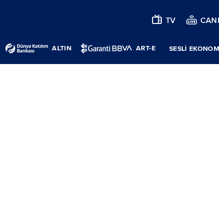
TV
CANL
ALTIN
ART-E
SESLİ EKONOM