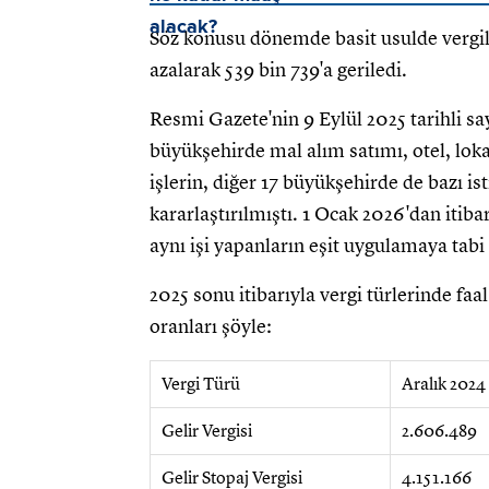
Söz konusu dönemde basit usulde vergilen
azalarak 539 bin 739'a geriledi.
Resmi Gazete'nin 9 Eylül 2025 tarihli s
büyükşehirde mal alım satımı, otel, loka
işlerin, diğer 17 büyükşehirde de bazı i
kararlaştırılmıştı. 1 Ocak 2026'dan iti
aynı işi yapanların eşit uygulamaya tabi
2025 sonu itibarıyla vergi türlerinde faa
oranları şöyle:
Vergi Türü
Aralık 2024
Gelir Vergisi
2.606.489
Gelir Stopaj Vergisi
4.151.166