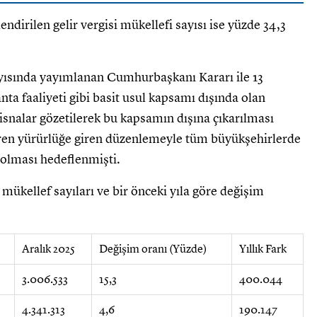
dirilen gelir vergisi mükellefi sayısı ise yüzde 34,3
ayısında yayımlanan Cumhurbaşkanı Kararı ile 13
nta faaliyeti gibi basit usul kapsamı dışında olan
stisnalar gözetilerek bu kapsamın dışına çıkarılması
baren yürürlüğe giren düzenlemeyle tüm büyükşehirlerde
 olması hedeflenmişti.
l mükellef sayıları ve bir önceki yıla göre değişim
Aralık 2025
Değişim oranı (Yüzde)
Yıllık Fark
3.006.533
15,3
400.044
4.341.313
4,6
190.147