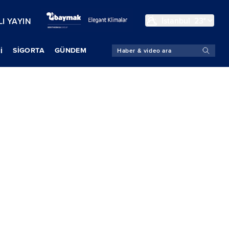
İstanbul
23°
I YAYIN
SIGORTA
GÜNDEM
İ