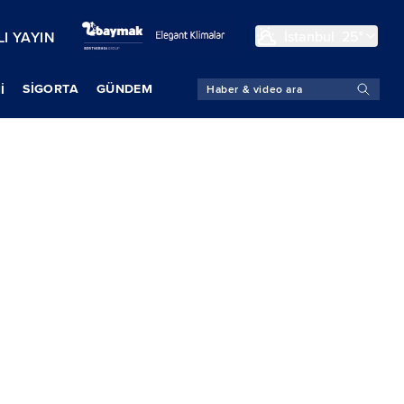
İstanbul
25°
I YAYIN
SIGORTA
GÜNDEM
İ