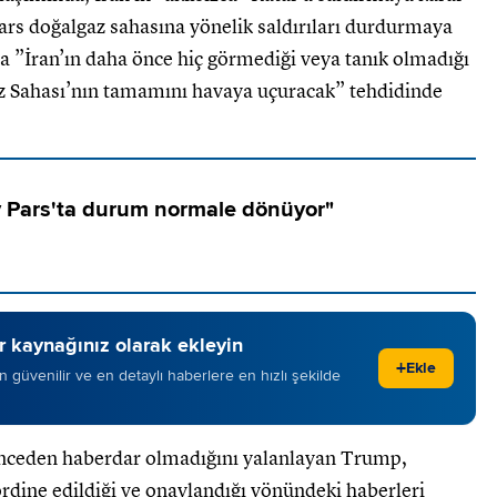
s doğalgaz sahasına yönelik saldırıları durdurmaya
a ”İran’ın daha önce hiç görmediği veya tanık olmadığı
z Sahası’nın tamamını havaya uçuracak” tehdidinde
y Pars'ta durum normale dönüyor"
 kaynağınız olarak ekleyin
+
Ekle
 en güvenilir ve en detaylı haberlere en hızlı şekilde
önceden haberdar olmadığını yalanlayan Trump,
ordine edildiği ve onaylandığı yönündeki haberleri