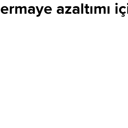
ermaye azaltımı iç
PAYLAŞ
mında edindiği 14,512 milyon TL nominal değerli payların
attı. Şirket, esas sözleşme değişikliği için SPK'ya