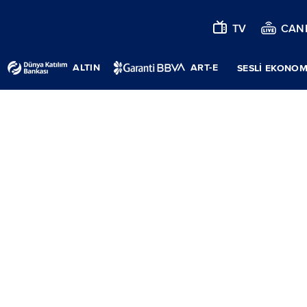
TV
CANL
ALTIN
ART-E
SESLİ EKONOM