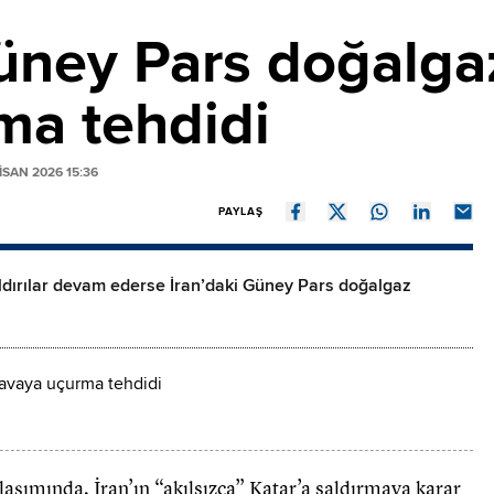
üney Pars doğalgaz
ma tehdidi
SAN 2026 15:36
PAYLAŞ
aldırılar devam ederse İran’daki Güney Pars doğalgaz
ımında, İran’ın “akılsızca” Katar’a saldırmaya karar