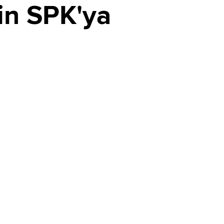
in SPK'ya
Aylar süren teklif savaşı sona