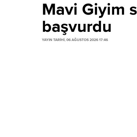
Mavi Giyim s
başvurdu
YAYIN TARİHİ, 06 AĞUSTOS 2026 17:46
Mavi Giyim, pay geri alım programı kapsa
itfası için sermaye azaltımı sürecini başl
başvurdu.