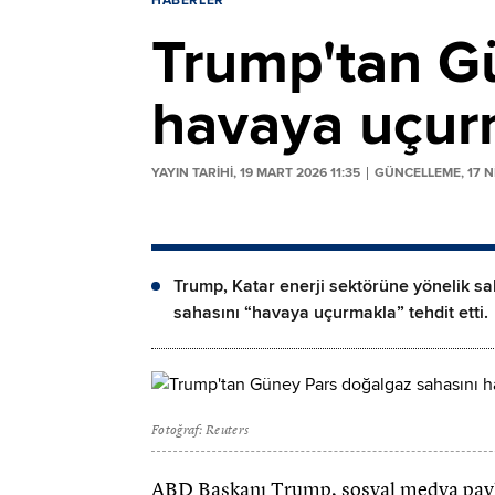
HABERLER
Trump'tan G
havaya uçur
YAYIN TARİHİ, 19 MART 2026 11:35
GÜNCELLEME, 17 NI
Trump, Katar enerji sektörüne yönelik s
sahasını “havaya uçurmakla” tehdit etti.
Fotoğraf: Reuters
ABD Başkanı Trump, sosyal medya paylaş