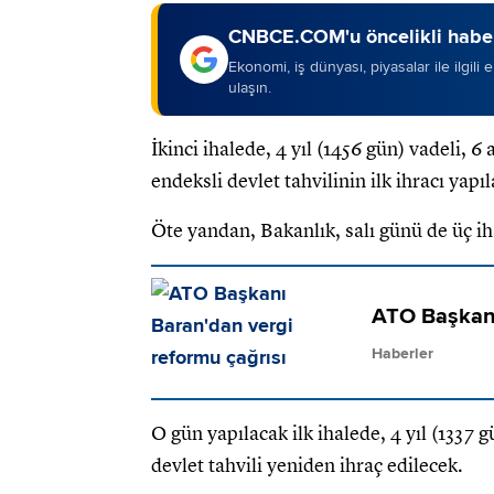
CNBCE.COM'u öncelikli haber
Ekonomi, iş dünyası, piyasalar ile ilgili
ulaşın.
İkinci ihalede, 4 yıl (1456 gün) vadeli,
endeksli devlet tahvilinin ilk ihracı yapı
Öte yandan, Bakanlık, salı günü de üç ih
ATO Başkanı
Haberler
O gün yapılacak ilk ihalede, 4 yıl (1337
devlet tahvili yeniden ihraç edilecek.