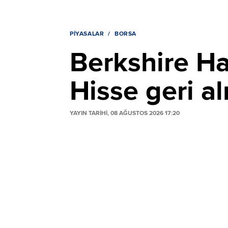
PIYASALAR
BORSA
Berkshire Hat
Hisse geri al
YAYIN TARİHİ, 08 AĞUSTOS 2026 17:20
Berkshire Hathaway, imalat ve hizmet sek
kârını %16 artırarak 12,98 milyar dolara ç
ikiye katlanarak 25,67 milyar dolar olan d