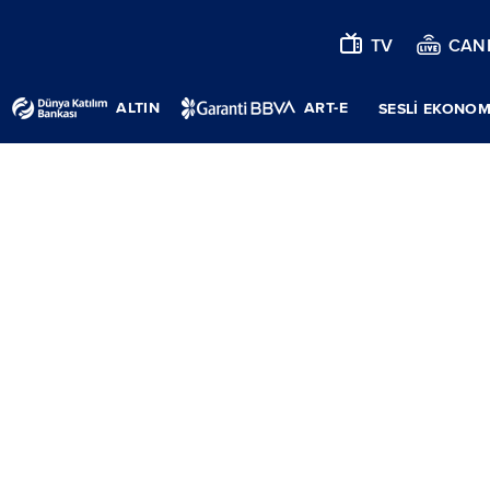
TV
CANL
ALTIN
ART-E
SESLİ EKONOM