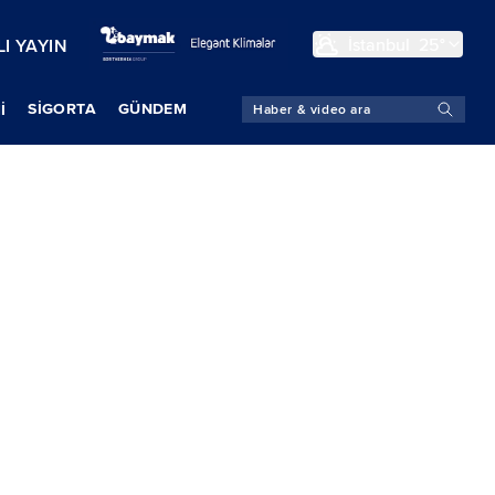
İstanbul
25°
I YAYIN
SIGORTA
GÜNDEM
İ