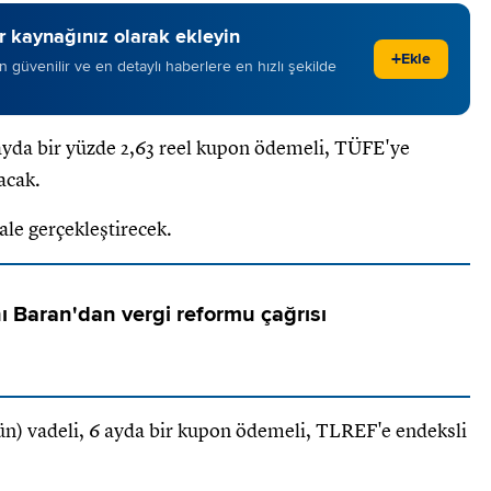
 kaynağınız olarak ekleyin
+
Ekle
 en güvenilir ve en detaylı haberlere en hızlı şekilde
 6 ayda bir yüzde 2,63 reel kupon ödemeli, TÜFE'ye
lacak.
ale gerçekleştirecek.
 Baran'dan vergi reformu çağrısı
 gün) vadeli, 6 ayda bir kupon ödemeli, TLREF'e endeksli