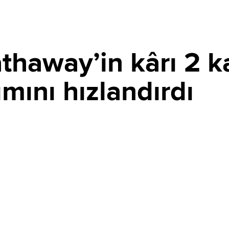
haway’in kârı 2 kat
ımını hızlandırdı
PAYLAŞ
törlerindeki güçlü performansıyla ikinci çeyrek faaliyet
ıkardı. Apple ve Alphabet yatırımlarının etkisiyle net kârı
ev şirket, hisse geri alımlarını da hızlandırdı.