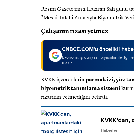
Resmi Gazete'nin 2 Haziran Salı günü t
"Mesai Takibi Amacıyla Biyometrik Veri
Çalışanın rızası yetmez
CNBCE.COM'u öncelikli haber
Ekonomi, iş dünyası, piyasalar ile ilgili
ulaşın.
KVKK işverenlerin
parmak izi, yüz tan
biyometrik tanımlama sistemi
kurma
rızasının yetmediğini belirtti.
KVKK'dan, ap
Haberler