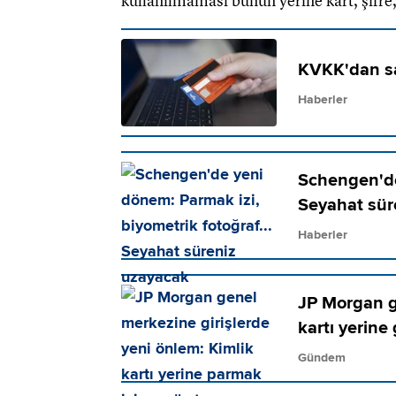
kullanılmaması bunun yerine kart, şifre, 
KVKK'dan sa
Haberler
Schengen'de 
Seyahat sür
Haberler
JP Morgan g
kartı yerine
Gündem