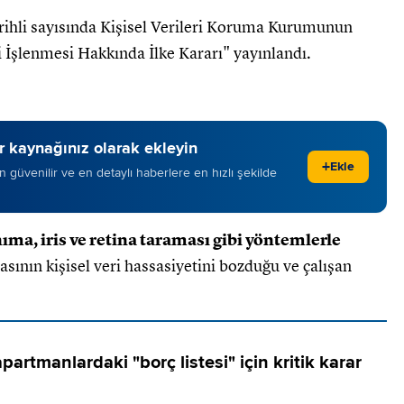
arihli sayısında Kişisel Verileri Koruma Kurumunun
 İşlenmesi Hakkında İlke Kararı" yayınlandı.
 kaynağınız olarak ekleyin
+
Ekle
 en güvenilir ve en detaylı haberlere en hızlı şekilde
ıma, iris ve retina taraması gibi yöntemlerle
sının kişisel veri hassasiyetini bozduğu ve çalışan
artmanlardaki "borç listesi" için kritik karar