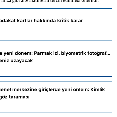
imza gibi alternatiflerin tercih edilmesi önerildi.
dakat kartlar hakkında kritik karar
yeni dönem: Parmak izi, biyometrik fotoğraf...
eniz uzayacak
enel merkezine girişlerde yeni önlem: Kimlik
 göz taraması