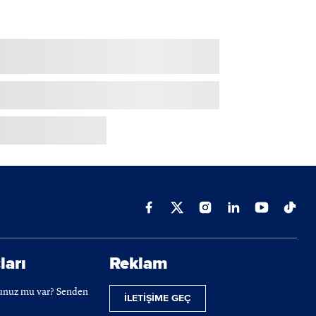
ları
Reklam
cunuz mu var? Senden
İLETİŞİME GEÇ