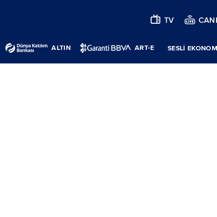
TV
CANL
ALTIN
ART-E
SESLİ EKONOM