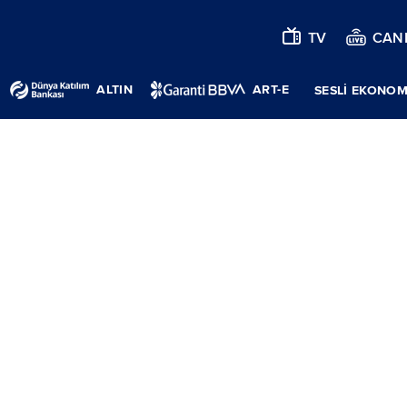
TV
CANL
ALTIN
ART-E
SESLİ EKONOM