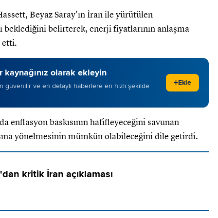
ssett, Beyaz Saray'ın İran ile yürütülen
eklediğini belirterek, enerji fiyatlarının anlaşma
etti.
 kaynağınız olarak ekleyin
+
Ekle
 en güvenilir ve en detaylı haberlere en hızlı şekilde
 enflasyon baskısının hafifleyeceğini savunan
asına yönelmesinin mümkün olabileceğini dile getirdi.
dan kritik İran açıklaması