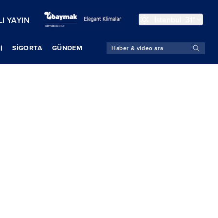
İstanbul
31°
I YAYIN
SIGORTA
GÜNDEM
İ