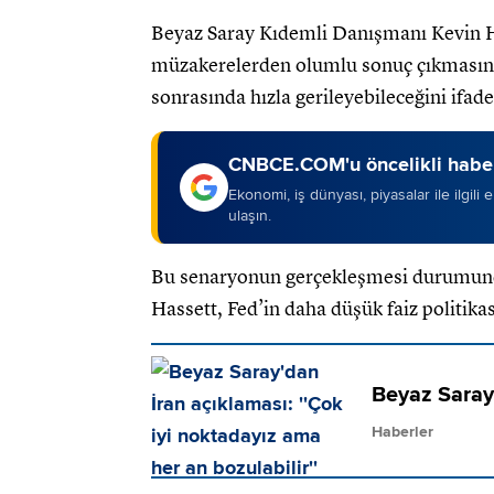
Beyaz Saray Kıdemli Danışmanı Kevin Ha
müzakerelerden olumlu sonuç çıkmasını b
sonrasında hızla gerileyebileceğini ifade 
CNBCE.COM'u öncelikli haber
Ekonomi, iş dünyası, piyasalar ile ilgili
ulaşın.
Bu senaryonun gerçekleşmesi durumunda
Hassett, Fed’in daha düşük faiz politik
Beyaz Saray'
Haberler