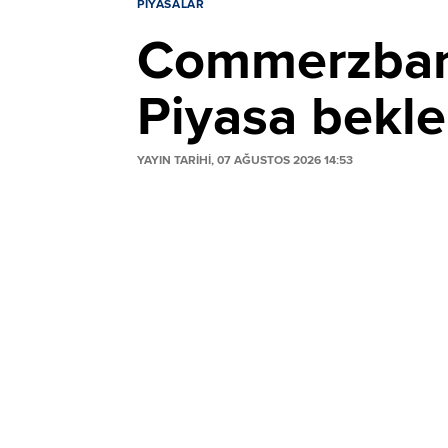
PIYASALAR
Commerzbank'
Piyasa beklen
YAYIN TARİHİ, 07 AĞUSTOS 2026 14:53
Commerzbank, Fed’in şahin tutumuyla güç
Ek faiz artışı beklentilerini aşırı iyimse
baskılanacağını, EUR/USD paritesinin is