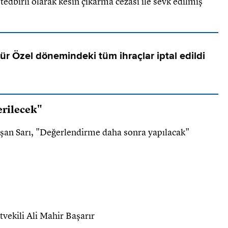
edbirli olarak kesin çıkarma cezası ile sevk edilmiş
r Özel dönemindeki tüm ihraçlar iptal edildi
verilecek"
şan Sarı, "Değerlendirme daha sonra yapılacak"
vekili Ali Mahir Başarır