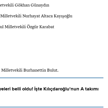
letvekili Gökhan Günaydın
illetvekili Nurhayat Altaca Kayışoğlu
l Milletvekili Özgür Karabat
illetvekili Burhanettin Bulut.
eri belli oldu! İşte Kılıçdaroğlu'nun A takımı