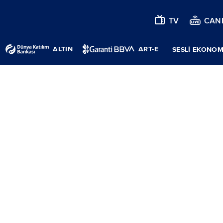
TV
CANL
ALTIN
ART-E
SESLİ EKONOM