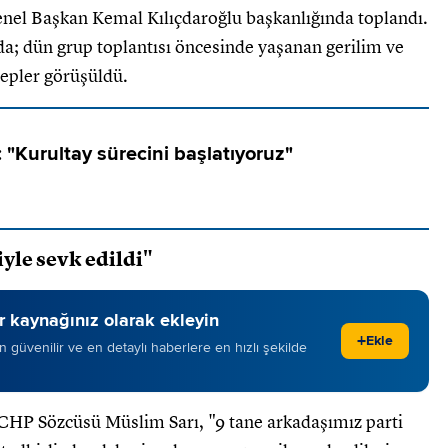
l Başkan Kemal Kılıçdaroğlu başkanlığında toplandı.
da; dün grup toplantısı öncesinde yaşanan gerilim ve
alepler görüşüldü.
: "Kurultay sürecini başlatıyoruz"
iyle sevk edildi"
 kaynağınız olarak ekleyin
+
Ekle
 en güvenilir ve en detaylı haberlere en hızlı şekilde
CHP Sözcüsü Müslim Sarı, "9 tane arkadaşımız parti