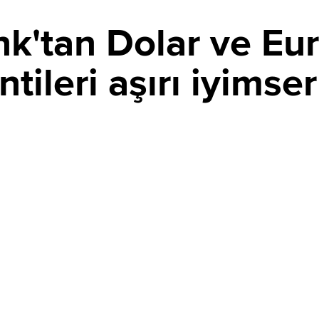
tan Dolar ve Euro
tileri aşırı iyimser
PAYLAŞ
lenen dolar algısının zayıflamaya başladığını açıkladı.
r bulan banka, faiz görünümünün revize edilmesiyle doların
e 2026 sonunda 1,17 olacağını öngördü.