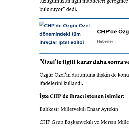
tüzüğümüzün ilgili maddeleri gereğince t
bulunuyor" dedi.
CHP'de Özgü
Haberler
"Özel'le ilgili karar daha sonra 
Özgür Özel'in durumuna ilişkin de konu
ifadelerini kullandı.
İşte CHP'de ihracı istenen isimler:
Balıkesir Milletvekili Ensar Aytekin
CHP Grup Başkanvekili ve Mersin Millet