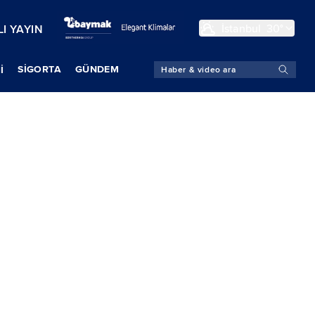
İstanbul
30°
I YAYIN
SIGORTA
GÜNDEM
İ