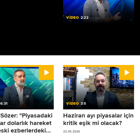
tçı sektörlerde
bağımlılık yüzde 70
esinde
VİDEO
2:22
Türkiye savunma
sanayisinin ekonomik
ölçeği ve katma değeri
09.07.2026
6:31
VİDEO
3:5
 Sözer: "Piyasadaki
Haziran ayı piyasalar için
ar dolarlık hareket
kritik eşik mi olacak?
eski ezberlerdeki
22.05.2026
büyük değil"