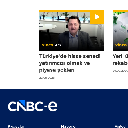
VİDEO
4:17
VİDEO
Türkiye’de hisse senedi
Yerli 
yatırımcısı olmak ve
rekab
piyasa şokları
20.05.2026
22.05.2026
Piyasalar
Haberler
Fintech