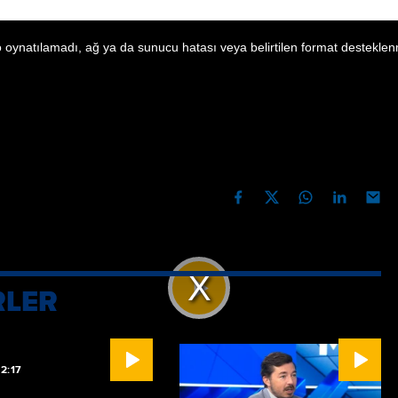
 oynatılamadı, ağ ya da sunucu hatası veya belirtilen format desteklen
manın sözleri
?
ARALIK 2025 09:51
PAYLAŞ
 tutuyor mu?
RLER
Videoyu
Oynat
2:17