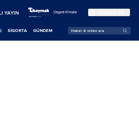
İstanbul
24°
I YAYIN
SIGORTA
GÜNDEM
İ