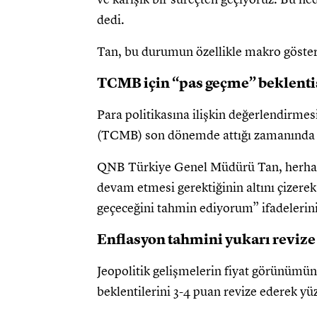
dedi.
Tan, bu durumun özellikle makro gösterge
TCMB için “pas geçme” beklenti
Para politikasına ilişkin değerlendirm
(TCMB) son dönemde attığı zamanında v
QNB Türkiye Genel Müdürü Tan, herhang
devam etmesi gerektiğinin altını çizer
geçeceğini tahmin ediyorum” ifadelerini
Enflasyon tahmini yukarı revize
Jeopolitik gelişmelerin fiyat görünümünü
beklentilerini 3-4 puan revize ederek yü