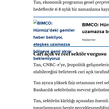
Tan, ekonomik programın genel çerçeves
hedeflerde 6-8 aylık bir zamanlama kaym
BIMCO: Hürm
uzamazsa bö
Haberler
Cari açık ve reel sektör vurgusu
Tan, CNBC-e'ye, Jeopolitik gelişmelerin 
olabileceğini belirterek cari açık tarafınd
Tan ayrıca yüksek faiz ortamının reel se
Bankacılık sektörünün mevcut görünüm
Tan, sektörün kârlılığı açısından önemli
toparlanmanın henüz gerçekleşmediğini b