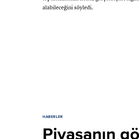
alabileceğini söyledi.
HABERLER
Piyasanın gö