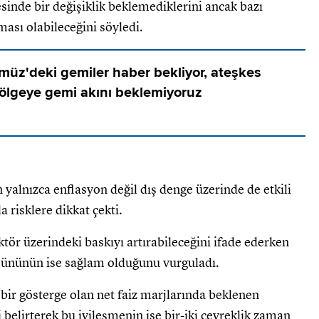
inde bir değişiklik beklemediklerini ancak bazı
ası olabileceğini söyledi.
üz'deki gemiler haber bekliyor, ateşkes
lgeye gemi akını beklemiyoruz
yalnızca enflasyon değil dış denge üzerinde de etkili
a risklere dikkat çekti.
ktör üzerindeki baskıyı artırabileceğini ifade ederken
ününün ise sağlam olduğunu vurguladı.
 bir gösterge olan net faiz marjlarında beklenen
elirterek bu iyileşmenin ise bir-iki çeyreklik zaman