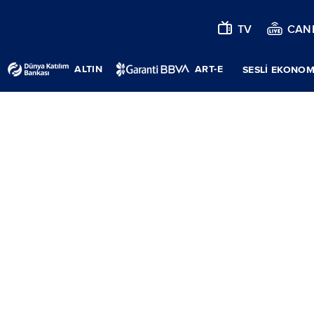
TV
CANL
ALTIN
ART-E
SESLİ EKONOM