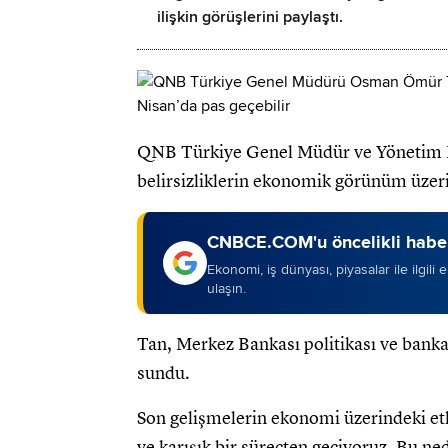
ilişkin görüşlerini paylaştı.
QNB Türkiye Genel Müdür ve Yönetim K
belirsizliklerin ekonomik görünüm üzerin
CNBCE.COM'u öncelikli haber
Ekonomi, iş dünyası, piyasalar ile ilgili
ulaşın.
Tan, Merkez Bankası politikası ve banka
sundu.
Son gelişmelerin ekonomi üzerindeki etk
ve karışık bir süreçten geçiyoruz. Bu 