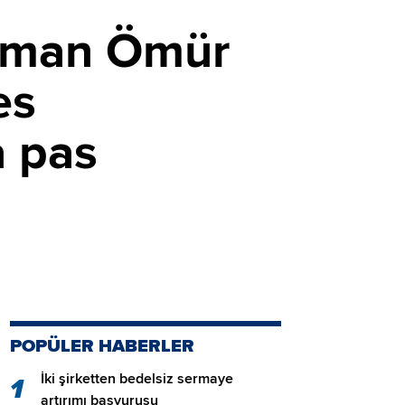
sman Ömür
es
 pas
POPÜLER HABERLER
İki şirketten bedelsiz sermaye
1
artırımı başvurusu