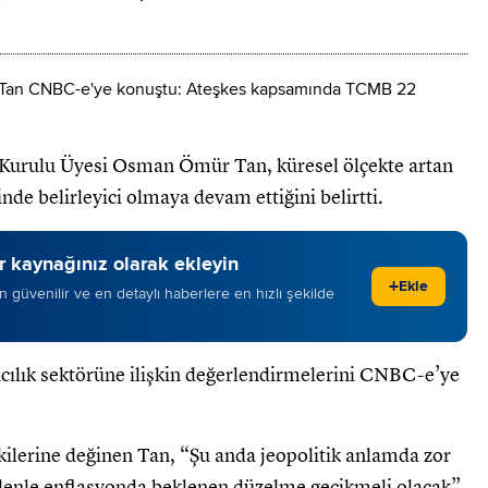
urulu Üyesi Osman Ömür Tan, küresel ölçekte artan
de belirleyici olmaya devam ettiğini belirtti.
 kaynağınız olarak ekleyin
+
Ekle
 en güvenilir ve en detaylı haberlere en hızlı şekilde
cılık sektörüne ilişkin değerlendirmelerini CNBC-e’ye
ilerine değinen Tan, “Şu anda jeopolitik anlamda zor
nedenle enflasyonda beklenen düzelme gecikmeli olacak”