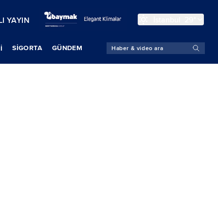
İstanbul
29°
I YAYIN
SIGORTA
GÜNDEM
İ