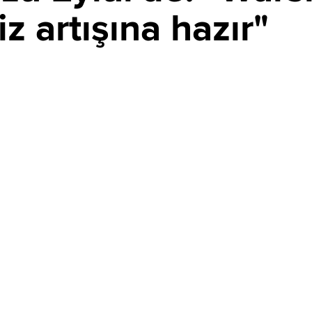
iz artışına hazır"
PAYLAŞ
andırdığı habere göre, Fed Başkanı Kevin Warsh,
e Eylül ayındaki toplantıda faiz artışına gitmeye hazır.