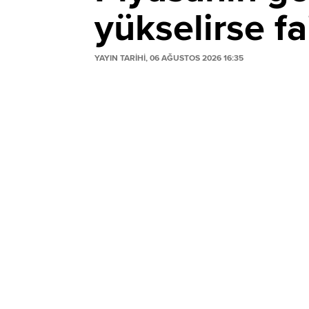
yükselirse fa
YAYIN TARİHİ, 06 AĞUSTOS 2026 16:35
Financial Times'ın yakın kaynaklara day
enflasyon verilerinin sıcak gelmesi halind