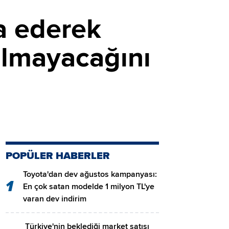
a ederek
lmayacağını
POPÜLER HABERLER
Toyota'dan dev ağustos kampanyası:
1
En çok satan modelde 1 milyon TL'ye
varan dev indirim
Türkiye'nin beklediği market satışı