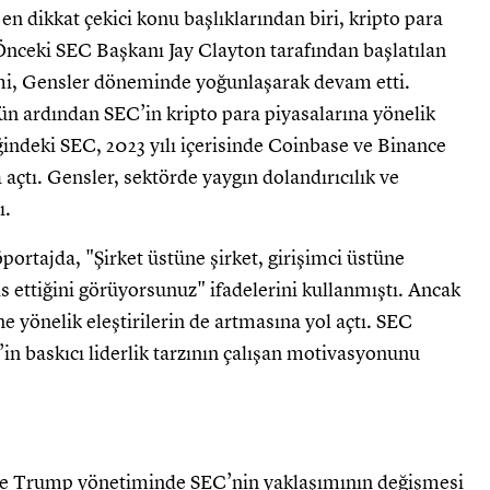
n dikkat çekici konu başlıklarından biri, kripto para
 Önceki SEC Başkanı Jay Clayton tarafından başlatılan
imi, Gensler döneminde yoğunlaşarak devam etti.
n ardından SEC’in kripto para piyasalarına yönelik
iğindeki SEC, 2023 yılı içerisinde Coinbase ve Binance
 açtı. Gensler, sektörde yaygın dolandırıcılık ve
ı.
öportajda, "Şirket üstüne şirket, girişimci üstüne
as ettiğini görüyorsunuz" ifadelerini kullanmıştı. Ancak
ne yönelik eleştirilerin de artmasına yol açtı. SEC
r’in baskıcı liderlik tarzının çalışan motivasyonunu
kte Trump yönetiminde SEC’nin yaklaşımının değişmesi