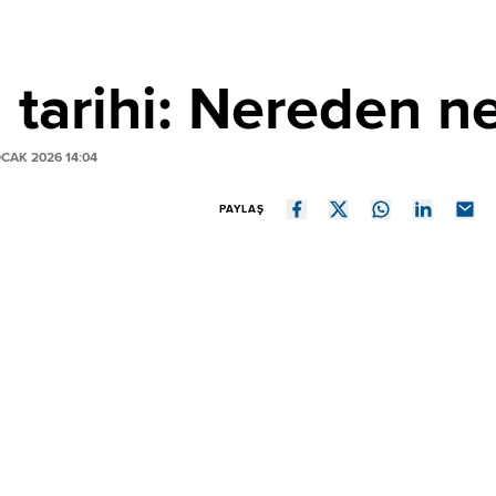
 tarihi: Nereden n
CAK 2026 14:04
PAYLAŞ
devreye giren KKM 23 Ağustos itibarıyla resmen sona erdi.
me ve açılış işlemlerinin yapılmayacağını duyurdu.
ranın altına geldiğini ortaya koydu.
yon TL ile rekor kırmıştı.