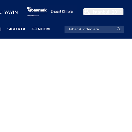
İstanbul
20°
I YAYIN
SIGORTA
GÜNDEM
İ