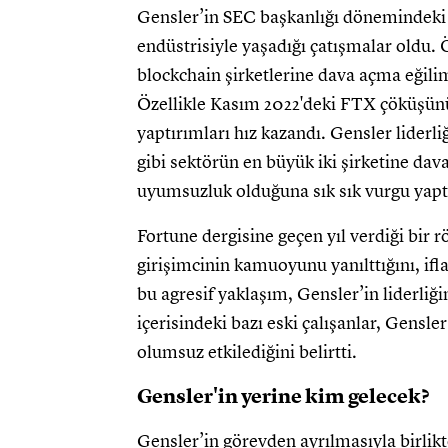
Gensler’in SEC başkanlığı dönemindeki e
endüstrisiyle yaşadığı çatışmalar oldu.
blockchain şirketlerine dava açma eğil
Özellikle Kasım 2022'deki FTX çöküşünü
yaptırımları hız kazandı. Gensler liderl
gibi sektörün en büyük iki şirketine dava
uyumsuzluk olduğuna sık sık vurgu yapt
Fortune dergisine geçen yıl verdiği bir r
girişimcinin kamuoyunu yanılttığını, ifl
bu agresif yaklaşım, Gensler’in liderliği
içerisindeki bazı eski çalışanlar, Gensle
olumsuz etkilediğini belirtti.
Gensler'in yerine kim gelecek?
Gensler’in görevden ayrılmasıyla birli