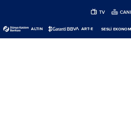
TV
CANL
ALTIN
ART-E
SESLİ EKONOM