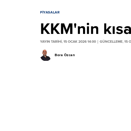
PIYASALAR
KKM'nin kısa
YAYIN TARİHİ, 15 OCAK 2026 14:00
GÜNCELLEME, 15 O
Bora Özcan
Kurdaki oynaklığa karşı Aralık 2021'de 
Merkez Bankası, KKM hesaplarında yenile
Son veriler KKM büyüklüğünün 6 milyar li
KKM büyüklüğü 18 Ağustos 2023'te 3,4 tril