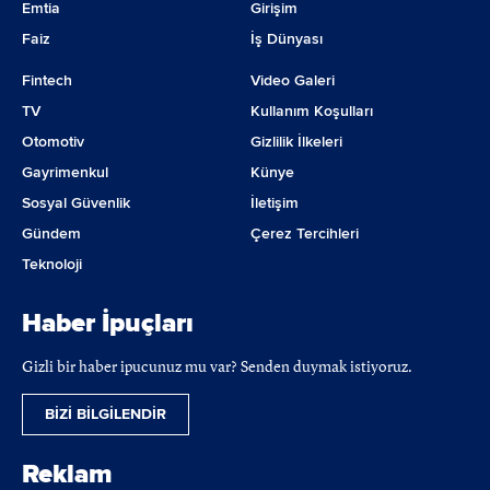
Emtia
Girişim
Faiz
İş Dünyası
Fintech
Video Galeri
TV
Kullanım Koşulları
Otomotiv
Gizlilik İlkeleri
Gayrimenkul
Künye
Sosyal Güvenlik
İletişim
Gündem
Çerez Tercihleri
Teknoloji
Haber İpuçları
Gizli bir haber ipucunuz mu var? Senden duymak istiyoruz.
BİZİ BİLGİLENDİR
Reklam