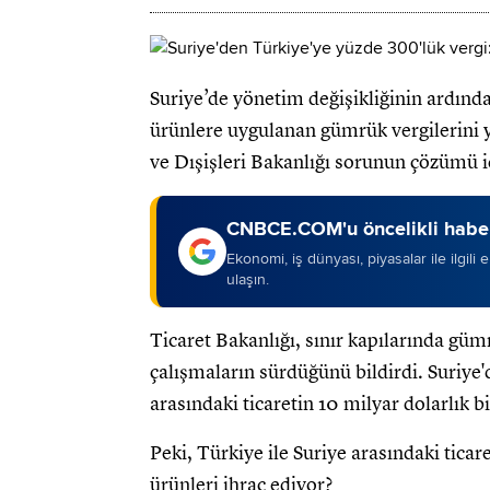
Suriye’de yönetim değişikliğinin ardınd
ürünlere uygulanan gümrük vergilerini y
ve Dışişleri Bakanlığı sorunun çözümü iç
CNBCE.COM'u öncelikli haber
Ekonomi, iş dünyası, piyasalar ile ilgili
ulaşın.
Ticaret Bakanlığı, sınır kapılarında gümr
çalışmaların sürdüğünü bildirdi. Suriye'
arasındaki ticaretin 10 milyar dolarlık 
Peki, Türkiye ile Suriye arasındaki ticar
ürünleri ihraç ediyor?