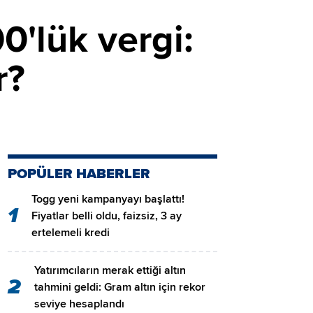
0'lük vergi:
r?
POPÜLER HABERLER
Togg yeni kampanyayı başlattı!
1
Fiyatlar belli oldu, faizsiz, 3 ay
ertelemeli kredi
Yatırımcıların merak ettiği altın
2
tahmini geldi: Gram altın için rekor
seviye hesaplandı