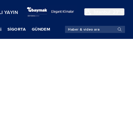
İstanbul
23°
I YAYIN
SIGORTA
GÜNDEM
İ