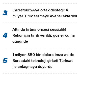
CarrefourSA'ya ortak desteği: 4
3
milyar TL'lik sermaye avansı aktarıldı
Altında fırtına öncesi sessizlik!
4
Rekor için tarih verildi, gözler cuma
gününde
1 milyon 850 bin dolara imza atıldı:
5
Borsadaki teknoloji şirketi Türksat
ile anlaşmayu duyurdu