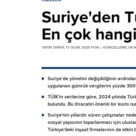
HABERLER
Suriye'den T
En çok hangi
YAYIN TARİHİ, 17 OCAK 2025 11:04
GÜNCELLEME, 04 NI
Suriye’de yönetim değişikliğinin ardında
uygulanan gümrük vergilerini yüzde 300’e
TÜİK'in verilerine göre, 2024 yılında Tür
bulundu. Bu ihracatın önemli bir kısmı is
Suriye'nin yıllardır süren çatışmalar ned
sosyal yapısının toparlanması için uluslar
Türkiye'deki inşaat firmalarının da etkin 