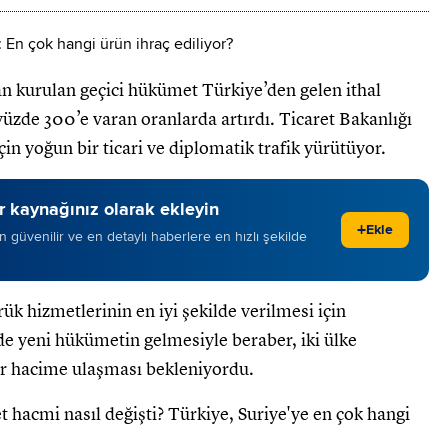
an kurulan geçici hükümet Türkiye’den gelen ithal
üzde 300’e varan oranlarda artırdı. Ticaret Bakanlığı
in yoğun bir ticari ve diplomatik trafik yürütüyor.
 kaynağınız olarak ekleyin
+
Ekle
 en güvenilir ve en detaylı haberlere en hızlı şekilde
ük hizmetlerinin en iyi şekilde verilmesi için
de yeni hükümetin gelmesiyle beraber, iki ülke
bir hacime ulaşması bekleniyordu.
et hacmi nasıl değişti? Türkiye, Suriye'ye en çok hangi