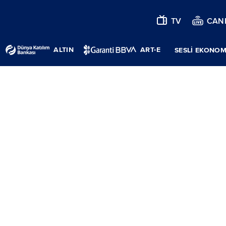
TV
CANL
ALTIN
ART-E
SESLİ EKONOM