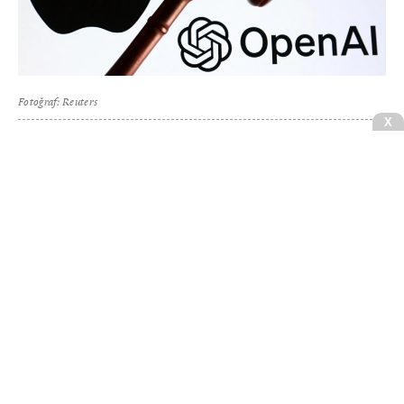
Fotoğraf: Reuters
X
OpenAI, ABD mahkemesinden ABD’li teknoloji devi
Apple’ın açtığı davanın reddedilmesini talep etti.
Şirkete ve 2 eski Apple çalışanına açılan davada
OpenAI, tüketici donanımı pazarına girişini
desteklemek amacıyla İphone üreticisine ait ticarı
sırları kötüye kullanmakla suçlanmıştı.
CNBCE.COM'u öncelikli haber kaynağınız
olarak ekleyin
+
Ekle