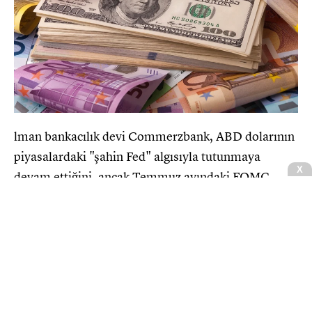
lman bankacılık devi Commerzbank, ABD dolarının
piyasalardaki "şahin Fed" algısıyla tutunmaya
devam ettiğini, ancak Temmuz ayındaki FOMC
toplantısından bu yana bu tabloda ilk çatlakların
belirdiğini bildirdi. Banka tarafından yayımlanan
son raporda, piyasaların ABD Merkez Bankası'ndan
(Fed) ilave faiz artışları beklemeyi sürdürdüğü fakat
bu fiyatlamaların fazla iyimser kaldığı vurgulandı.