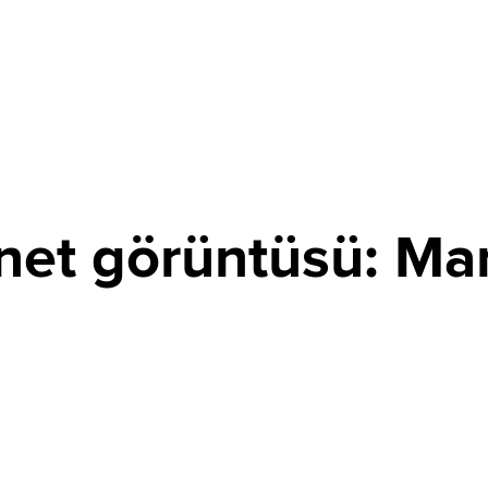
net görüntüsü: Man
PAYLAŞ
eş yüzeyinin bugüne kadarki en net görüntülerini