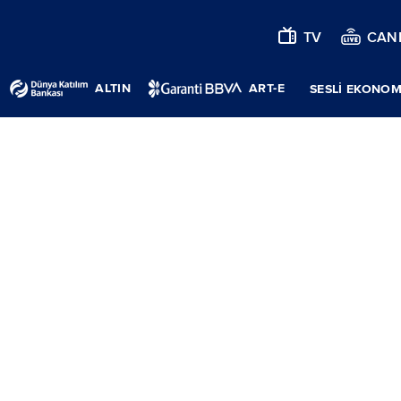
TV
CANL
ALTIN
ART-E
SESLİ EKONOM