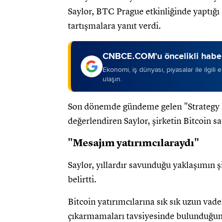
Saylor, BTC Prague etkinliğinde yaptığı a
tartışmalara yanıt verdi.
CNBCE.COM'u öncelikli haber
Ekonomi, iş dünyası, piyasalar ile ilgili
ulaşın.
Son dönemde gündeme gelen "Strategy h
değerlendiren Saylor, şirketin Bitcoin s
"Mesajım yatırımcılaraydı"
Saylor, yıllardır savunduğu yaklaşımın ş
belirtti.
Bitcoin yatırımcılarına sık sık uzun vade
çıkarmamaları tavsiyesinde bulunduğunu