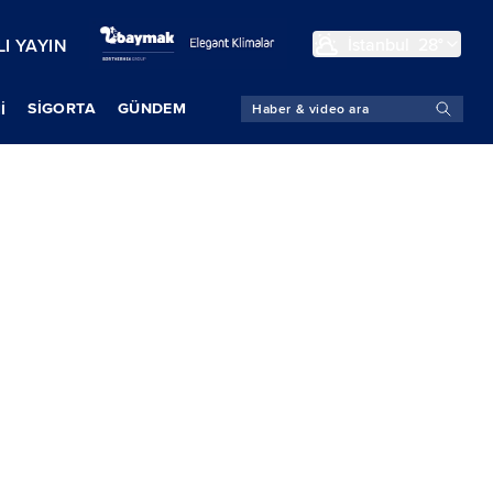
İstanbul
28°
I YAYIN
SIGORTA
GÜNDEM
İ