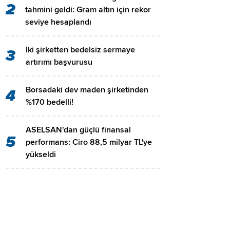
2
tahmini geldi: Gram altın için rekor
seviye hesaplandı
İki şirketten bedelsiz sermaye
3
artırımı başvurusu
Borsadaki dev maden şirketinden
4
%170 bedelli!
ASELSAN'dan güçlü finansal
5
performans: Ciro 88,5 milyar TL'ye
yükseldi