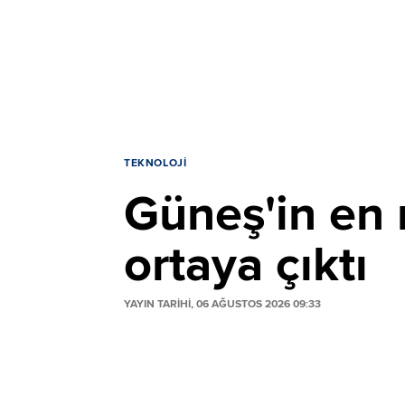
TEKNOLOJI
Güneş'in en 
ortaya çıktı
YAYIN TARİHİ, 06 AĞUSTOS 2026 09:33
Dünyanın en güçlü Güneş teleskobu, Gün