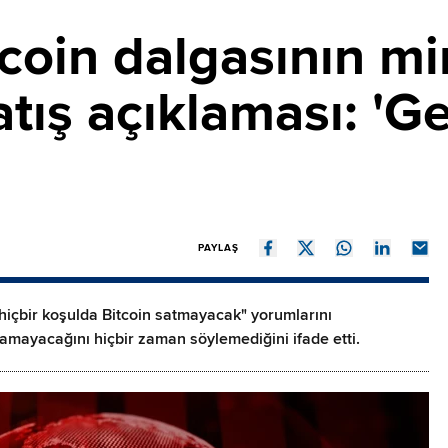
coin dalgasının mi
atış açıklaması: 'G
PAYLAŞ
çbir koşulda Bitcoin satmayacak" yorumlarını
tamayacağını hiçbir zaman söylemediğini ifade etti.