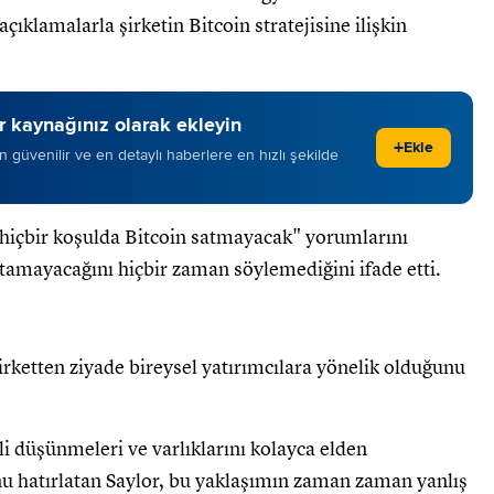
çıklamalarla şirketin Bitcoin stratejisine ilişkin
 kaynağınız olarak ekleyin
+
Ekle
 en güvenilir ve en detaylı haberlere en hızlı şekilde
içbir koşulda Bitcoin satmayacak" yorumlarını
atamayacağını hiçbir zaman söylemediğini ifade etti.
irketten ziyade bireysel yatırımcılara yönelik olduğunu
li düşünmeleri ve varlıklarını kolayca elden
 hatırlatan Saylor, bu yaklaşımın zaman zaman yanlış