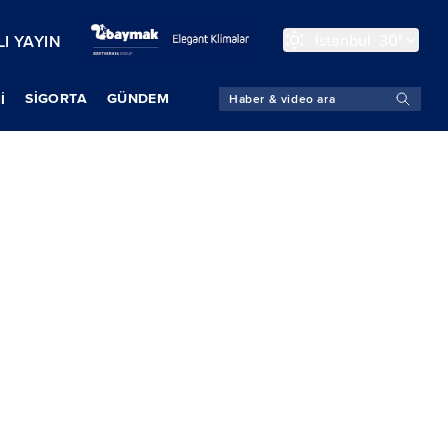
İstanbul
30°
I YAYIN
SIGORTA
GÜNDEM
İ