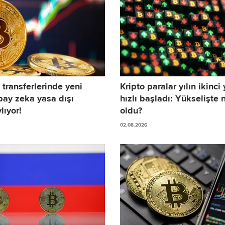
 transferlerinde yeni
Kripto paralar yılın ikinci
ay zeka yasa dışı
hızlı başladı: Yükselişte n
lıyor!
oldu?
02.08.2026