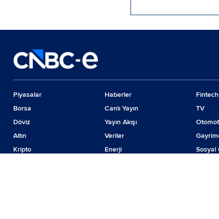
Piyasalar
Haberler
Fintech
Borsa
Canlı Yayın
TV
Döviz
Yayın Akışı
Otomot
Altın
Veriler
Gayrim
Kripto
Enerji
Sosyal 
Emtia
Girişim
Günde
Faiz
İş Dünyası
Teknolo
© 2024 CNBC LLC. Tüm hakları sakladır
Piyasa verileri Forinvest Yazılım ve Teknolojileri Hizmetleri A.Ş. tarafından sağ