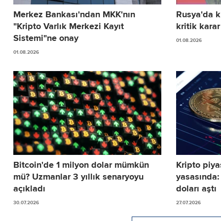
Merkez Bankası'ndan MKK'nın
Rusya'da kr
"Kripto Varlık Merkezi Kayıt
kritik karar
Sistemi"ne onay
01.08.2026
01.08.2026
Bitcoin'de 1 milyon dolar mümkün
Kripto piya
mü? Uzmanlar 3 yıllık senaryoyu
yasasında:
açıkladı
doları aştı
30.07.2026
27.07.2026