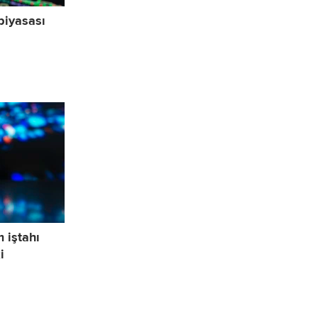
piyasası
m iştahı
i