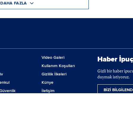
DAHA FAZLA
Video Galeri
Haber İpuç
Kullanım Koşulları
Gizli bir haber ipu
iv
Gizlilik İlkeleri
duymak istiyoruz.
enkul
Künye
BİZİ BİLGİLEND
Güvenlik
İletişim
m
Çerez Tercihleri
ji
lanmaktadır. BIST hisse senetleri, VİOP ve tahvil-bono verileri 15 dakika gecikmeli ver