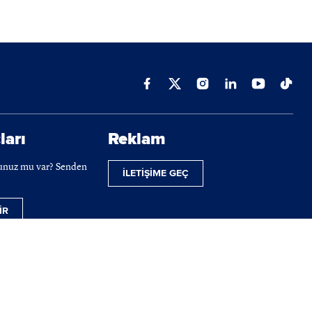
ları
Reklam
cunuz mu var? Senden
İLETİŞİME GEÇ
İR
ilmektedir.