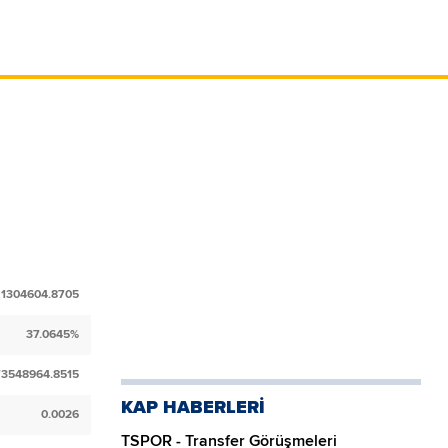
1304604.8705
37.0645%
73548964.8515
KAP HABERLERİ
0.0026
TSPOR - Transfer Görüşmeleri