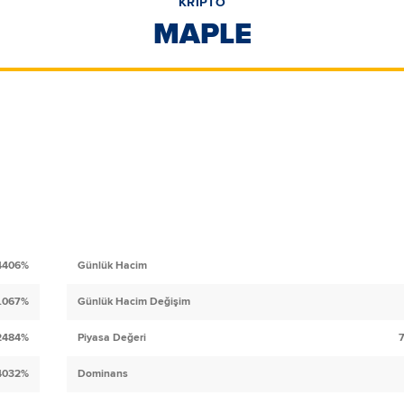
KRİPTO
MAPLE
.4406%
Günlük Hacim
4.067%
Günlük Hacim Değişim
.2484%
Piyasa Değeri
4032%
Dominans