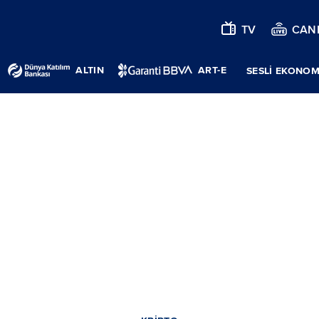
TV
CANL
ALTIN
ART-E
SESLİ EKONOM