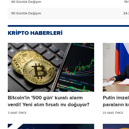
60 Günlük Değişim
19
90 Günlük Değişim
24.
KRİPTO HABERLERİ
Bitcoin'in '500 gün' kuralı alarm
Putin imzal
verdi! Yeni alım fırsatı mı doğuyor?
paraların k
3 SAAT ÖNCE
23 SAAT ÖNCE