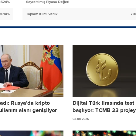
.1524%
Seyreltilmiş Piyasa Değeri
3614%
Toplam Kilitli Varlık
70
adı: Rusya'da kripto
Dijital Türk lirasında test
ullanım alanı genişliyor
başlıyor: TCMB 23 projeyi
03.08.2026