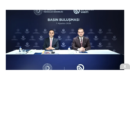
X
Sıfır Atık Vakfı ev sahipliğinde 7 Ağustos 2026
tarihinde basın yöneticileri ile gerçekleşen sohbet
programında, Sanayi ve Teknoloji Bakanı Mehmet
Fatih Kacır ile Sıfır Atık Vakfı Başkanı ve COP31
Yüksek Düzeyli İklim Şampiyonu Samed Ağırbaş;
mevcut çalışmalar, sanayide yeşil dönüşüm ve