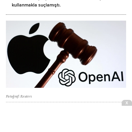
kullanmakla suçlamıştı.
Fotoğraf: Reuters
X
OpenAI, ABD mahkemesinden ABD’li teknoloji devi
Apple’ın açtığı davanın reddedilmesini talep etti.
Şirkete ve 2 eski Apple çalışanına açılan davada