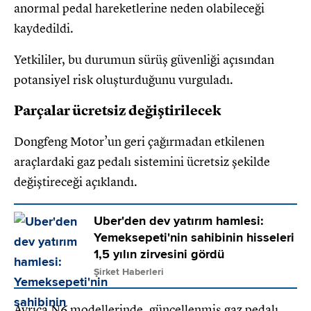
anormal pedal hareketlerine neden olabileceği
kaydedildi.
Yetkililer, bu durumun sürüş güvenliği açısından
potansiyel risk oluşturduğunu vurguladı.
Parçalar ücretsiz değiştirilecek
Dongfeng Motor’un geri çağırmadan etkilenen
araçlardaki gaz pedalı sistemini ücretsiz şekilde
değiştireceği açıklandı.
Uber'den dev yatırım hamlesi:
Yemeksepeti'nin sahibinin hisseleri
1,5 yılın zirvesini gördü
Şirket Haberleri
Ayrıca N6 modellerinde, güncellenmiş gaz pedalı