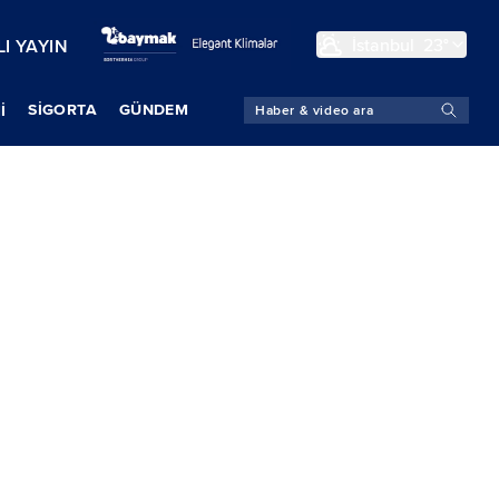
İstanbul
23°
I YAYIN
SIGORTA
GÜNDEM
İ