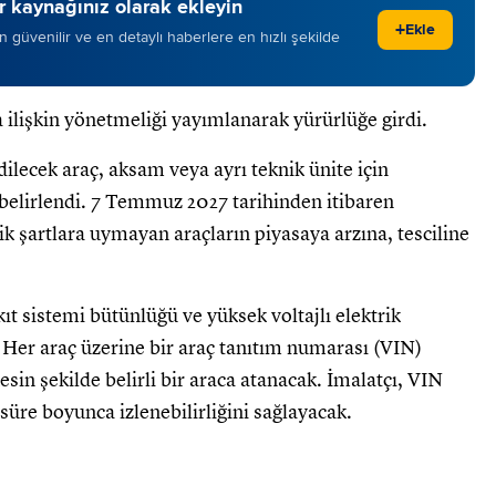
 kaynağınız olarak ekleyin
+
Ekle
 en güvenilir ve en detaylı haberlere en hızlı şekilde
 ilişkin yönetmeliği yayımlanarak yürürlüğe girdi.
ilecek araç, aksam veya ayrı teknik ünite için
elirlendi. 7 Temmuz 2027 tarihinden itibaren
nik şartlara uymayan araçların piyasaya arzına, tesciline
.
ıt sistemi bütünlüğü ve yüksek voltajlı elektrik
di. Her araç üzerine bir araç tanıtım numarası (VIN)
sin şekilde belirli bir araca atanacak. İmalatçı, VIN
 süre boyunca izlenebilirliğini sağlayacak.