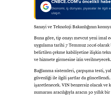
CNBCE.COM'u öncelikli haber
Ekonomi, iş dünyası, piyasalar ile ilgili
ulaşın.
Sanayi ve Teknoloji Bakanlığının konuya
Buna göre, tip onayı mevcut yeni imal ed
uygulama tarihi 7 Temmuz 2026 olarak b
belirtilen çekme kabiliyetine ilişkin tek
ve hizmete girmesine izin verilmeyecek
Bağlanma sistemleri, çarpışma testi, yak
güvenliği ile ilgili şartlar da güncellen
işaretlenecek. VIN benzersiz olacak ve ke
numarası aracılığıyla aracın 30 yıllık bir