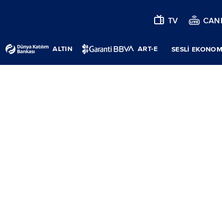
TV
CANL
ALTIN
ART-E
SESLİ EKONOM