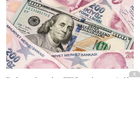
Kur korumalı mevduat (KKM) uygulaması 21 Aralık
2021'de dövizdeki aşırı oynaklığa çözüm olarak
devreye girdi.
CNBCE.COM'u öncelikli haber kaynağınız
olarak ekleyin
+
Ekle