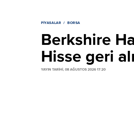
PIYASALAR
BORSA
Berkshire Hat
Hisse geri al
YAYIN TARİHİ, 08 AĞUSTOS 2026 17:20
Berkshire Hathaway, imalat ve hizmet sek
kârını %16 artırarak 12,98 milyar dolara ç
ikiye katlanarak 25,67 milyar dolar olan d