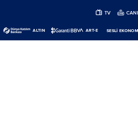
TV
CANL
ALTIN
ART-E
SESLİ EKONOM