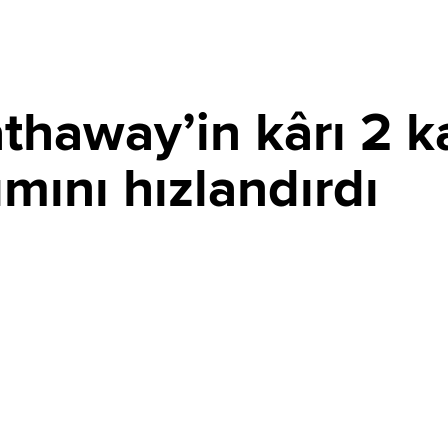
haway’in kârı 2 kat
ımını hızlandırdı
PAYLAŞ
törlerindeki güçlü performansıyla ikinci çeyrek faaliyet
ıkardı. Apple ve Alphabet yatırımlarının etkisiyle net kârı
ev şirket, hisse geri alımlarını da hızlandırdı.