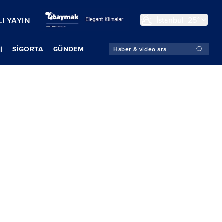
İstanbul
25°
I YAYIN
SIGORTA
GÜNDEM
İ