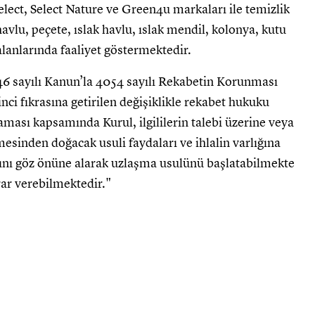
Select, Select Nature ve Green4u markaları ile temizlik
havlu, peçete, ıslak havlu, ıslak mendil, kolonya, kutu
alanlarında faaliyet göstermektedir.
246 sayılı Kanun’la 4054 sayılı Rekabetin Korunması
i fıkrasına getirilen değişiklikle rekabet hukuku
ası kapsamında Kurul, ilgililerin talebi üzerine veya
mesinden doğacak usuli faydaları ve ihlalin varlığına
arını göz önüne alarak uzlaşma usulünü başlatabilmekte
ar verebilmektedir."