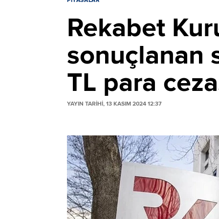
PIYASALAR
Rekabet Kuru
sonuçlanan 
TL para ceza
YAYIN TARİHİ, 13 KASIM 2024 12:37