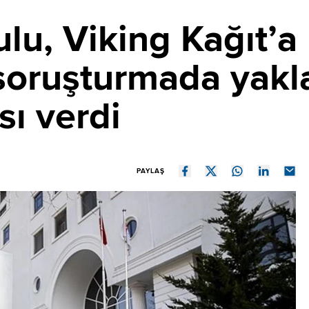
lu, Viking Kağıt’a
soruşturmada yakla
sı verdi
PAYLAŞ