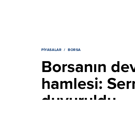
PIYASALAR
BORSA
Borsanın dev 
hamlesi: Ser
duyuruldu
YAYIN TARİHİ, 06 AĞUSTOS 2026 09:21
GÜNCELLEME, 