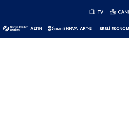
TV
CANL
ALTIN
ART-E
SESLİ EKONOM