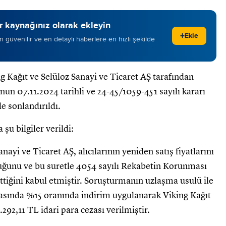
 kaynağınız olarak ekleyin
+
Ekle
 en güvenilir ve en detaylı haberlere en hızlı şekilde
 Kağıt ve Selüloz Sanayi ve Ticaret AŞ tarafından
n 07.11.2024 tarihli ve 24-45/1059-451 sayılı kararı
e sonlandırıldı.
u bilgiler verildi:
yi ve Ticaret AŞ, alıcılarının yeniden satış fiyatlarını
uğunu ve bu suretle 4054 sayılı Rekabetin Korunması
tiğini kabul etmiştir. Soruşturmanın uzlaşma usulü ile
zasında %15 oranında indirim uygulanarak Viking Kağıt
292,11 TL idari para cezası verilmiştir.