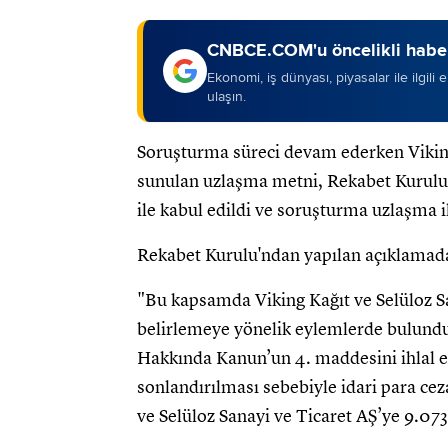
CNBCE.COM'u öncelikli haber
Ekonomi, iş dünyası, piyasalar ile ilgili
ulaşın.
Soruşturma süreci devam ederken Viking
sunulan uzlaşma metni, Rekabet Kurulunu
ile kabul edildi ve soruşturma uzlaşma il
Rekabet Kurulu'ndan yapılan açıklamada ş
"Bu kapsamda Viking Kağıt ve Selüloz Sana
belirlemeye yönelik eylemlerde bulund
Hakkında Kanun’un 4. maddesini ihlal et
sonlandırılması sebebiyle idari para ce
ve Selüloz Sanayi ve Ticaret AŞ’ye 9.073.