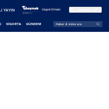
İstanbul
27°
I YAYIN
SIGORTA
GÜNDEM
İ