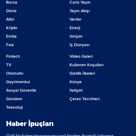
Borsa
Canlı Yayın
Döviz
Yayın Akışı
Altın
Veriler
Kripto
Enerji
Emtia
Girişim
Faiz
İş Dünyası
Fintech
Video Galeri
TV
Kullanım Koşulları
Otomotiv
Gizlilik İlkeleri
Gayrimenkul
Künye
Sosyal Güvenlik
İletişim
Gündem
Çerez Tercihleri
Teknoloji
Haber İpuçları
Gizli bir haber ipucunuz mu var? Senden duymak istiyoruz.