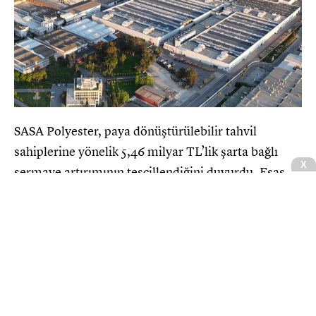
SASA Polyester, paya dönüştürülebilir tahvil
sahiplerine yönelik 5,46 milyar TL’lik şarta bağlı
sermaye artırımının tescillendiğini duyurdu. Esas
sözleşme tadilinin Ticaret Sicili’nde ilan edilmesiyle
şirketin çıkarılmış sermayesi resmi olarak 52,5
milyar TL’ye yükseldi.
CNBCE.COM'u öncelikli haber kaynağınız
olarak ekleyin
+
Ekle