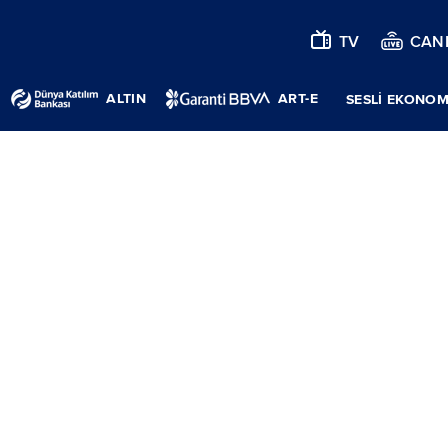
TV
CANL
ALTIN
ART-E
SESLİ EKONOM