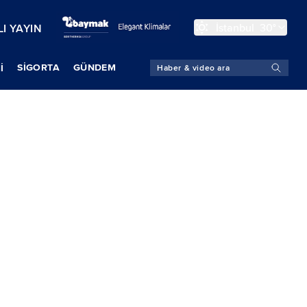
İstanbul
30°
I YAYIN
SIGORTA
GÜNDEM
İ