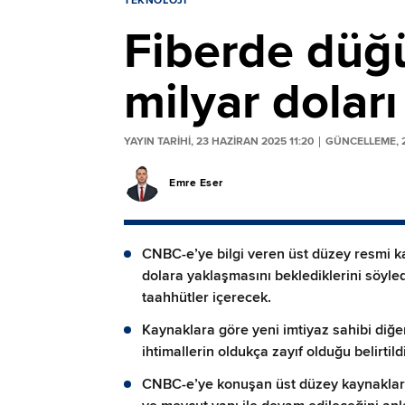
TEKNOLOJI
Fiberde düğü
milyar dolar
YAYIN TARİHİ, 23 HAZIRAN 2025 11:20
GÜNCELLEME, 2
Emre Eser
CNBC-e’ye bilgi veren üst düzey resmi ka
dolara yaklaşmasını beklediklerini söyled
taahhütler içerecek.
Kaynaklara göre yeni imtiyaz sahibi diğe
ihtimallerin oldukça zayıf olduğu belirtildi
CNBC-e’ye konuşan üst düzey kaynaklar 