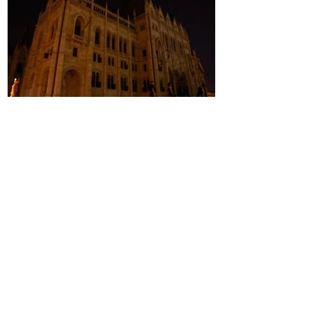
Avrupa'da sıcaklık krizi büyüyor!
Işıklar söndü, acil önlemler
devreye alındı