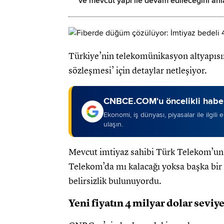
ve mevcut yapı ile devam edileceğini anla
Türkiye’nin telekomünikasyon altyapısını
sözleşmesi’ için detaylar netleşiyor.
CNBCE.COM'u öncelikli haber
Ekonomi, iş dünyası, piyasalar ile ilgili
ulaşın.
Mevcut imtiyaz sahibi Türk Telekom’un 
Telekom’da mı kalacağı yoksa başka bir 
belirsizlik bulunuyordu.
Yeni fiyatın 4 milyar dolar sevi