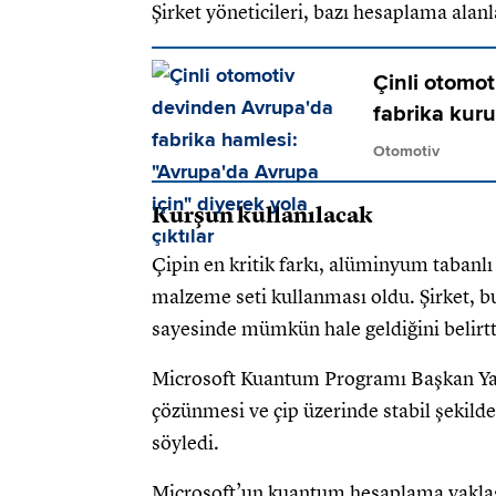
Şirket yöneticileri, bazı hesaplama alan
Çinli otomot
fabrika kuru
Otomotiv
Kurşun kullanılacak
Çipin en kritik farkı, alüminyum tabanlı 
malzeme seti kullanması oldu. Şirket, b
sayesinde mümkün hale geldiğini belirtt
Microsoft Kuantum Programı Başkan Yar
çözünmesi ve çip üzerinde stabil şekilde 
söyledi.
Microsoft’un kuantum hesaplama yaklaş