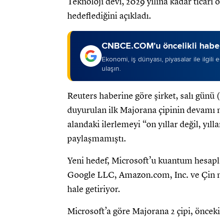
Teknoloji devi, 2029 yılına kadar ticari 
hedeflediğini açıkladı.
CNBCE.COM'u öncelikli haber
Ekonomi, iş dünyası, piyasalar ile ilgili
ulaşın.
Reuters haberine göre şirket, salı günü (
duyurulan ilk Majorana çipinin devamı n
alandaki ilerlemeyi “on yıllar değil, yıl
paylaşmamıştı.
Yeni hedef, Microsoft’u kuantum hesapl
Google LLC, Amazon.com, Inc. ve Çin mer
hale getiriyor.
Microsoft’a göre Majorana 2 çipi, önceki