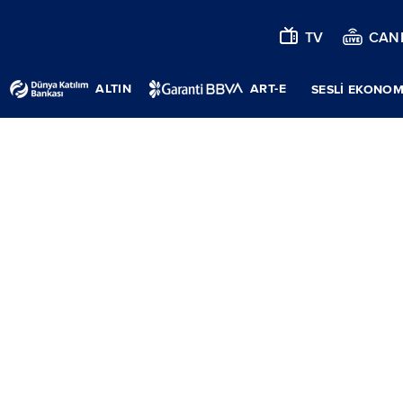
TV
CANL
ALTIN
ART-E
SESLİ EKONOM