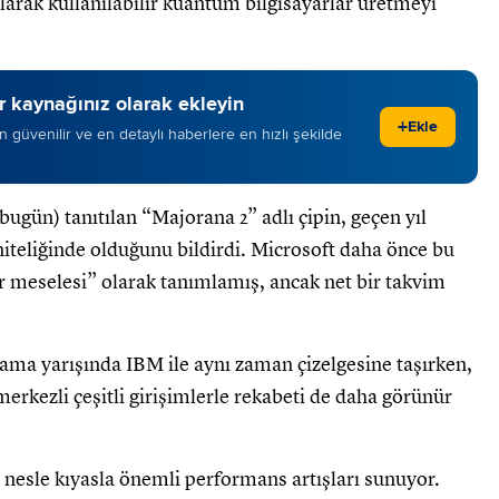
olarak kullanılabilir kuantum bilgisayarlar üretmeyi
 kaynağınız olarak ekleyin
+
Ekle
 en güvenilir ve en detaylı haberlere en hızlı şekilde
bugün) tanıtılan “Majorana 2” adlı çipin, geçen yıl
iteliğinde olduğunu bildirdi. Microsoft daha önce bu
lar meselesi” olarak tanımlamış, ancak net bir takvim
ama yarışında IBM ile aynı zaman çizelgesine taşırken,
kezli çeşitli girişimlerle rekabeti de daha görünür
 nesle kıyasla önemli performans artışları sunuyor.