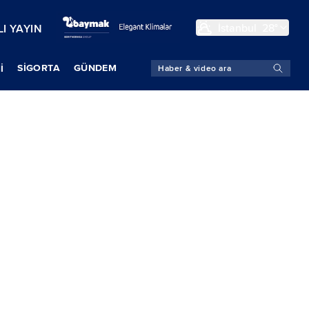
İstanbul
28°
I YAYIN
SIGORTA
GÜNDEM
İ