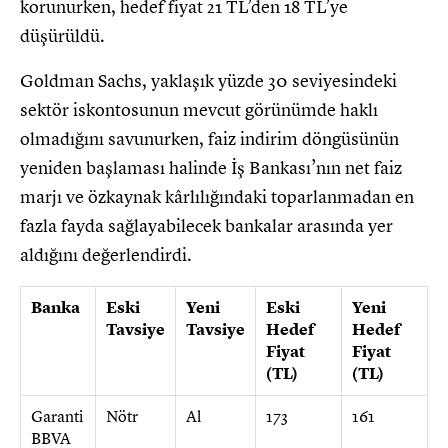
korunurken, hedef fiyat 21 TL’den 18 TL’ye
düşürüldü.
Goldman Sachs, yaklaşık yüzde 30 seviyesindeki
sektör iskontosunun mevcut görünümde haklı
olmadığını savunurken, faiz indirim döngüsünün
yeniden başlaması halinde İş Bankası’nın net faiz
marjı ve özkaynak kârlılığındaki toparlanmadan en
fazla fayda sağlayabilecek bankalar arasında yer
aldığını değerlendirdi.
Banka
Eski
Yeni
Eski
Yeni
Tavsiye
Tavsiye
Hedef
Hedef
Fiyat
Fiyat
(TL)
(TL)
Garanti
Nötr
Al
173
161
BBVA