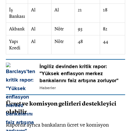
İş
Al
Al
21
18
Bankası
Akbank
Al
Nötr
93
82
Yapı
Al
Nötr
48
44
Kredi
İngiliz devinden kritik rapor:
"Yüksek enflasyon merkez
bankalarını faiz artışına zorluyor"
Haberler
Ücret ve komisyon gelirleri destekleyici
olabilir
Raporda ayrıca bankaların ücret ve komisyon