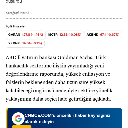
Fotoğraf: iStock
İlgili Hisseler
GARAN
127.8 (-1.46%)
ISCTR
12.33 (-0.08%)
AKBNK
67.1 (-0.67%)
YKBNK
34.04 (-0.7%)
ABD'li yatırım bankası Goldman Sachs, Türk
bankacılık sektörüne ilişkin yayımladığı yeni
değerlendirme raporunda, yüksek enflasyon ve
faizlerin beklenenden daha uzun süre yüksek
kalabileceği öngörüsü nedeniyle sektöre yönelik
yaklaşımını daha seçici hale getirdiğini açıkladı.
CNBCE.COM'u öncelikli haber kaynağınız
olarak ekleyin