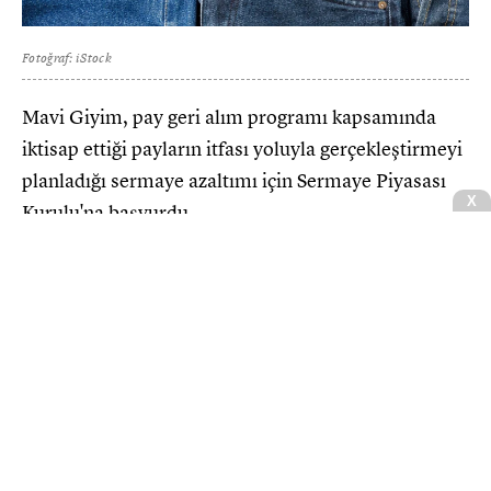
Fotoğraf: iStock
Mavi Giyim, pay geri alım programı kapsamında
iktisap ettiği payların itfası yoluyla gerçekleştirmeyi
planladığı sermaye azaltımı için Sermaye Piyasası
X
Kurulu'na başvurdu.
CNBCE.COM'u öncelikli haber kaynağınız
olarak ekleyin
+
Ekle
Şirketten Kamuyu Aydınlatma Platformu'na yapılan
açıklamaya göre, 14.512.000 TL nominal değerli
14.512.000 adet B Grubu payın fon çıkışı