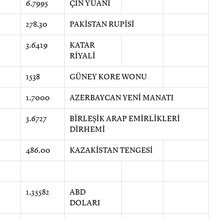
6.7995
ÇİN YUANI
278.30
PAKİSTAN RUPİSİ
3.6419
KATAR
RİYALİ
1538
GÜNEY KORE WONU
1.7000
AZERBAYCAN YENİ MANATI
3.6727
BİRLEŞİK ARAP EMİRLİKLERİ
DİRHEMİ
486.00
KAZAKİSTAN TENGESİ
1.35582
ABD
DOLARI