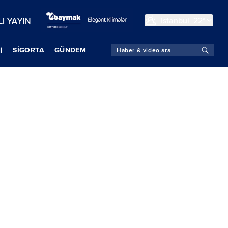
İstanbul
22°
I YAYIN
SIGORTA
GÜNDEM
İ