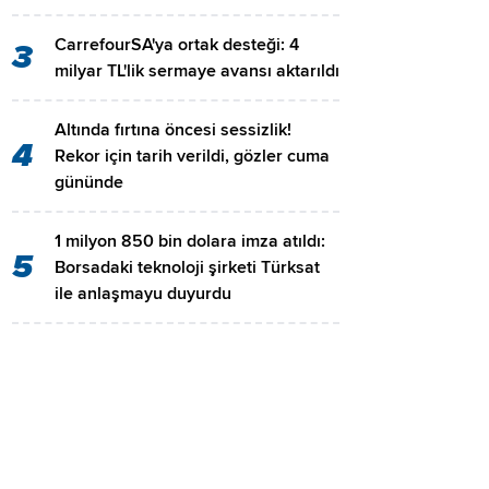
CarrefourSA'ya ortak desteği: 4
3
milyar TL'lik sermaye avansı aktarıldı
Altında fırtına öncesi sessizlik!
4
Rekor için tarih verildi, gözler cuma
gününde
1 milyon 850 bin dolara imza atıldı:
5
Borsadaki teknoloji şirketi Türksat
ile anlaşmayu duyurdu