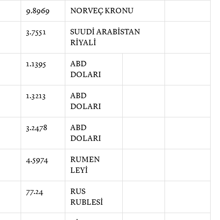
9.8969
NORVEÇ KRONU
3.7551
SUUDİ ARABİSTAN
RİYALİ
1.1395
ABD
DOLARI
1.3213
ABD
DOLARI
3.2478
ABD
DOLARI
4.5974
RUMEN
LEYİ
77.24
RUS
RUBLESİ