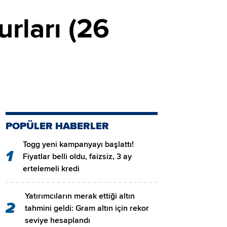
rları (26
POPÜLER HABERLER
Togg yeni kampanyayı başlattı!
1
Fiyatlar belli oldu, faizsiz, 3 ay
ertelemeli kredi
Yatırımcıların merak ettiği altın
2
tahmini geldi: Gram altın için rekor
seviye hesaplandı