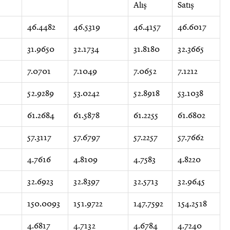
Alış
Satış
46.4482
46.5319
46.4157
46.6017
31.9650
32.1734
31.8180
32.3665
7.0701
7.1049
7.0652
7.1212
52.9289
53.0242
52.8918
53.1038
61.2684
61.5878
61.2255
61.6802
57.3117
57.6797
57.2257
57.7662
4.7616
4.8109
4.7583
4.8220
32.6923
32.8397
32.5713
32.9645
150.0093
151.9722
147.7592
154.2518
4.6817
4.7132
4.6784
4.7240