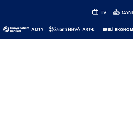
TV
CANL
ALTIN
ART-E
SESLİ EKONOM