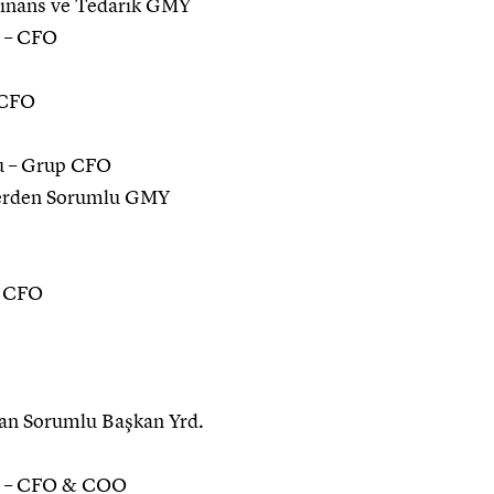
Finans ve Tedarik GMY
g – CFO
p CFO
bu – Grup CFO
lerden Sorumlu GMY
– CFO
tan Sorumlu Başkan Yrd.
nu – CFO & COO