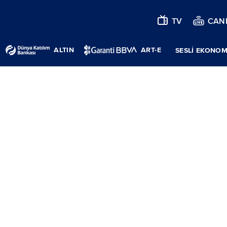
TV
CANL
ALTIN
ART-E
SESLİ EKONOM