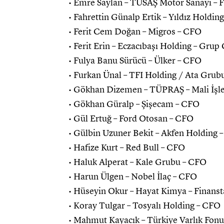
• Emre Saylan – TUSAŞ Motor Sanayi – 
• Fahrettin Günalp Ertik – Yıldız Holdin
• Ferit Cem Doğan – Migros – CFO
• Ferit Erin – Eczacıbaşı Holding – Gru
• Fulya Banu Sürücü – Ülker – CFO
• Furkan Ünal – TFI Holding / Ata Gru
• Gökhan Dizemen – TÜPRAŞ – Mali İş
• Gökhan Güralp – Şişecam – CFO
• Gül Ertuğ – Ford Otosan – CFO
• Gülbin Uzuner Bekit – Akfen Holding 
• Hafize Kurt – Red Bull – CFO
• Haluk Alperat – Kale Grubu – CFO
• Harun Ülgen – Nobel İlaç – CFO
• Hüseyin Okur – Hayat Kimya – Finans
• Koray Tulgar – Tosyalı Holding – CFO
• Mahmut Kayacık – Türkiye Varlık Fo