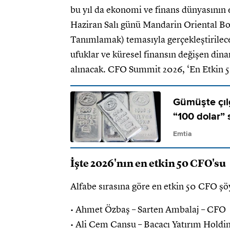
bu yıl da ekonomi ve finans dünyasının 
Haziran Salı günü Mandarin Oriental B
Tanımlamak) temasıyla gerçekleştirilece
ufuklar ve küresel finansın değişen dina
alınacak. CFO Summit 2026, ‘En Etkin 5
Gümüşte çılg
“100 dolar” 
Emtia
İşte 2026'nın en etkin 50 CFO'su
Alfabe sırasına göre en etkin 50 CFO şö
• Ahmet Özbaş – Sarten Ambalaj – CFO
• Ali Cem Cansu – Bacacı Yatırım Holdin