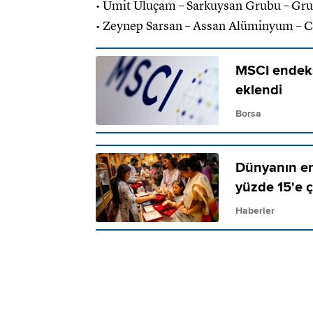
• Ümit Uluçam – Sarkuysan Grubu – Gr
• Zeynep Sarsan – Assan Alüminyum – 
MSCI endeksi
eklendi
Borsa
Dünyanın en 
yüzde 15'e ç
Haberler