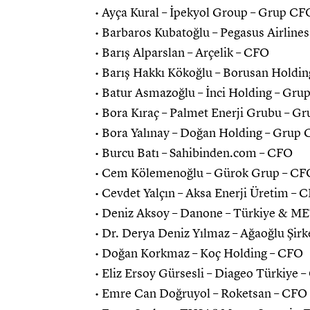
• Ayça Kural – İpekyol Group – Grup CF
• Barbaros Kubatoğlu – Pegasus Airline
• Barış Alparslan – Arçelik – CFO
• Barış Hakkı Kökoğlu – Borusan Holdi
• Batur Asmazoğlu – İnci Holding – Gr
• Bora Kıraç – Palmet Enerji Grubu – G
• Bora Yalınay – Doğan Holding – Grup
• Burcu Batı – Sahibinden.com – CFO
• Cem Kölemenoğlu – Gürok Grup – CF
• Cevdet Yalçın – Aksa Enerji Üretim – 
• Deniz Aksoy – Danone – Türkiye & M
• Dr. Derya Deniz Yılmaz – Ağaoğlu Şir
• Doğan Korkmaz – Koç Holding – CFO
• Eliz Ersoy Gürsesli – Diageo Türkiye 
• Emre Can Doğruyol – Roketsan – CFO