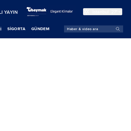
İstanbul
27°
I YAYIN
SIGORTA
GÜNDEM
İ