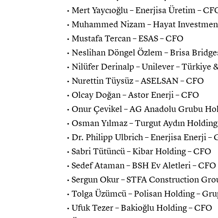
• Mert Yaycıoğlu – Enerjisa Üretim – CF
• Muhammed Nizam – Hayat Investmen
• Mustafa Tercan – ESAS – CFO
• Neslihan Döngel Özlem – Brisa Bridg
• Nilüfer Derinalp – Unilever – Türkiye
• Nurettin Tüysüz – ASELSAN – CFO
• Olcay Doğan – Astor Enerji – CFO
• Onur Çevikel – AG Anadolu Grubu Ho
• Osman Yılmaz – Turgut Aydın Holdin
• Dr. Philipp Ulbrich – Enerjisa Enerji 
• Sabri Tütüncü – Kibar Holding – CFO
• Sedef Ataman – BSH Ev Aletleri – CFO
• Sergun Okur – STFA Construction Gr
• Tolga Üzümcü – Polisan Holding – Gr
• Ufuk Tezer – Bakioğlu Holding – CFO