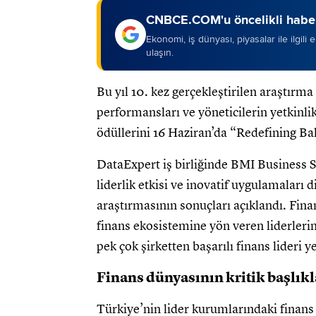
CNBCE.COM'u öncelikli haber
Ekonomi, iş dünyası, piyasalar ile ilgili
ulaşın.
Bu yıl 10. kez gerçekleştirilen araştırm
performansları ve yöneticilerin yetkinlik
ödüllerini 16 Haziran’da “Redefining B
DataExpert iş birliğinde BMI Business S
liderlik etkisi ve inovatif uygulamaları 
araştırmasının sonuçları açıklandı. Fin
finans ekosistemine yön veren liderlerin 
pek çok şirketten başarılı finans lideri ye
Finans dünyasının kritik başlıkla
Türkiye’nin lider kurumlarındaki finan