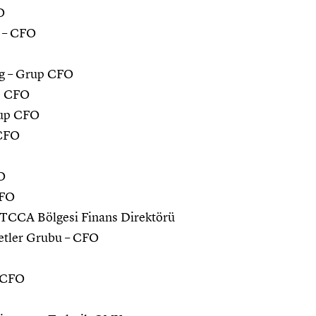
O
s – CFO
ng – Grup CFO
up CFO
rup CFO
 CFO
O
CFO
ETCCA Bölgesi Finans Direktörü
ketler Grubu – CFO
– CFO