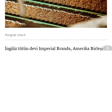
Fotoğraf: iStock
İngiliz tütün devi Imperial Brands, Amerika Birleşik
X
Devletleri ve Avrupa'nın da aralarında bulunduğu
kilit pazarlarda binlerce çalışanını işten çıkarmaya
hazırlanıyor.
CNBCE.COM'u öncelikli haber kaynağınız
olarak ekleyin
+
Ekle