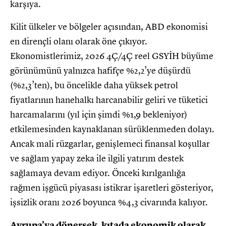
karşıya.
Kilit ülkeler ve bölgeler açısından, ABD ekonomisi
en dirençli olanı olarak öne çıkıyor.
Ekonomistlerimiz, 2026 4Ç/4Ç reel GSYİH büyüme
görünümünü yalnızca hafifçe %2,2’ye düşürdü
(%2,3’ten), bu öncelikle daha yüksek petrol
fiyatlarının hanehalkı harcanabilir geliri ve tüketici
harcamalarını (yıl için şimdi %1,9 bekleniyor)
etkilemesinden kaynaklanan sürüklenmeden dolayı.
Ancak mali rüzgarlar, genişlemeci finansal koşullar
ve sağlam yapay zeka ile ilgili yatırım destek
sağlamaya devam ediyor. Önceki kırılganlığa
rağmen işgücü piyasası istikrar işaretleri gösteriyor,
işsizlik oranı 2026 boyunca %4,3 civarında kalıyor.
Avrupa’ya dönersek, kıtada ekonomik olarak