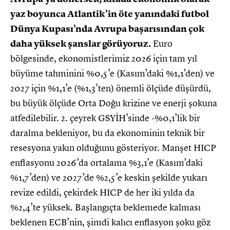
yaz boyunca Atlantik’in öte yanındaki futbol
Dünya Kupası’nda Avrupa başarısından çok
daha yüksek şanslar görüyoruz.
Euro
bölgesinde, ekonomistlerimiz 2026 için tam yıl
büyüme tahminini %0,5’e (Kasım’daki %1,1’den) ve
2027 için %1,1’e (%1,3’ten) önemli ölçüde düşürdü,
bu büyük ölçüde Orta Doğu krizine ve enerji şokuna
atfedilebilir. 2. çeyrek GSYİH’sinde -%0,1’lik bir
daralma bekleniyor, bu da ekonominin teknik bir
resesyona yakın olduğunu gösteriyor. Manşet HICP
enflasyonu 2026’da ortalama %3,1’e (Kasım’daki
%1,7’den) ve 2027’de %2,5’e keskin şekilde yukarı
revize edildi, çekirdek HICP de her iki yılda da
%2,4’te yüksek. Başlangıçta beklemede kalması
beklenen ECB’nin, şimdi kalıcı enflasyon şoku göz