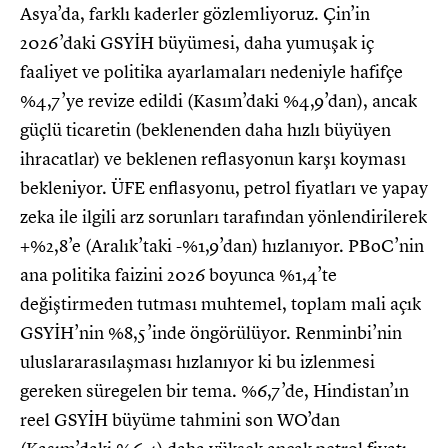
Asya’da, farklı kaderler gözlemliyoruz. Çin’in
2026’daki GSYİH büyümesi, daha yumuşak iç
faaliyet ve politika ayarlamaları nedeniyle hafifçe
%4,7’ye revize edildi (Kasım’daki %4,9’dan), ancak
güçlü ticaretin (beklenenden daha hızlı büyüyen
ihracatlar) ve beklenen reflasyonun karşı koyması
bekleniyor. ÜFE enflasyonu, petrol fiyatları ve yapay
zeka ile ilgili arz sorunları tarafından yönlendirilerek
+%2,8’e (Aralık’taki -%1,9’dan) hızlanıyor. PBoC’nin
ana politika faizini 2026 boyunca %1,4’te
değiştirmeden tutması muhtemel, toplam mali açık
GSYİH’nin %8,5’inde öngörülüyor. Renminbi’nin
uluslararasılaşması hızlanıyor ki bu izlenmesi
gereken süregelen bir tema. %6,7’de, Hindistan’ın
reel GSYİH büyüme tahmini son WO’dan