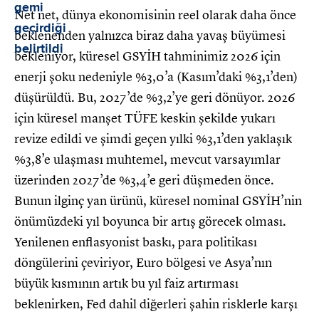
Net net, dünya ekonomisinin reel olarak daha önce
beklenenden yalnızca biraz daha yavaş büyümesi
bekleniyor, küresel GSYİH tahminimiz 2026 için
enerji şoku nedeniyle %3,0’a (Kasım’daki %3,1’den)
düşürüldü. Bu, 2027’de %3,2’ye geri dönüyor. 2026
için küresel manşet TÜFE keskin şekilde yukarı
revize edildi ve şimdi geçen yılki %3,1’den yaklaşık
%3,8’e ulaşması muhtemel, mevcut varsayımlar
üzerinden 2027’de %3,4’e geri düşmeden önce.
Bunun ilginç yan ürünü, küresel nominal GSYİH’nin
önümüzdeki yıl boyunca bir artış görecek olması.
Yenilenen enflasyonist baskı, para politikası
döngülerini çeviriyor, Euro bölgesi ve Asya’nın
büyük kısmının artık bu yıl faiz artırması
beklenirken, Fed dahil diğerleri şahin risklerle karşı