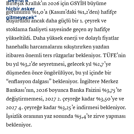
Birleşik Krallık’ın 2026 için GSYİH büyüme
görünümü %1,0’a (Kasım’daki %1,2’den) hafifçe
düşürüldü ancak daha güçlü bir 1. çeyrek ve
stoklama faaliyeti sayesinde geçen ay hafifçe
yükseltildi. Daha yüksek enerji ve dolaylı fiyatlar
hanehalkı harcamalarını sıkıştırırken yazdan
itibaren önemli ters rüzgarlar bekleniyor. TÜFE’nin
bu yıl %3,2’de seyretmesi, gelecek yıl %2,7’ye
düşmeden önce öngörülüyor, bu yıl içinde bir
“enflasyon dalgası” bekleniyor. İngiltere Merkez
Bankası’nın, 2026 boyunca Banka Faizini %3,75’te
değiştirmemesi, 2027 2. çeyreğe kadar %3,50’ye ve
2027 4. çeyreğe kadar %3,25’e indirmesi bekleniyor.
İşsizlik oranının yaz sonunda %5,4’te zirve yapması
bekleniyor.