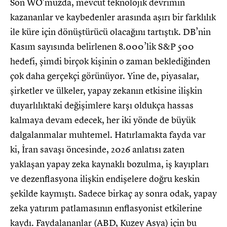
Son WO’muzda, mevcut teknolojik devrimin
kazananlar ve kaybedenler arasında aşırı bir farklılık
ile küre için dönüştürücü olacağını tartıştık. DB’nin
Kasım sayısında belirlenen 8.000’lik S&P 500
hedefi, şimdi birçok kişinin o zaman beklediğinden
çok daha gerçekçi görünüyor. Yine de, piyasalar,
şirketler ve ülkeler, yapay zekanın etkisine ilişkin
duyarlılıktaki değişimlere karşı oldukça hassas
kalmaya devam edecek, her iki yönde de büyük
dalgalanmalar muhtemel. Hatırlamakta fayda var
ki, İran savaşı öncesinde, 2026 anlatısı zaten
yaklaşan yapay zeka kaynaklı bozulma, iş kayıpları
ve dezenflasyona ilişkin endişelere doğru keskin
şekilde kaymıştı. Sadece birkaç ay sonra odak, yapay
zeka yatırım patlamasının enflasyonist etkilerine
kaydı. Faydalananlar (ABD, Kuzey Asya) için bu