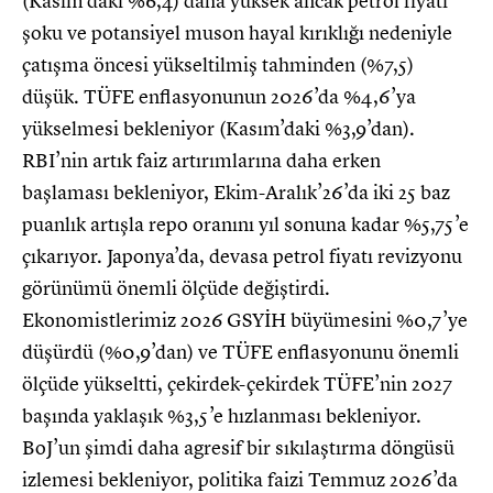
(Kasım’daki %6,4) daha yüksek ancak petrol fiyatı
şoku ve potansiyel muson hayal kırıklığı nedeniyle
çatışma öncesi yükseltilmiş tahminden (%7,5)
düşük. TÜFE enflasyonunun 2026’da %4,6’ya
yükselmesi bekleniyor (Kasım’daki %3,9’dan).
RBI’nin artık faiz artırımlarına daha erken
başlaması bekleniyor, Ekim-Aralık’26’da iki 25 baz
puanlık artışla repo oranını yıl sonuna kadar %5,75’e
çıkarıyor. Japonya’da, devasa petrol fiyatı revizyonu
görünümü önemli ölçüde değiştirdi.
Ekonomistlerimiz 2026 GSYİH büyümesini %0,7’ye
düşürdü (%0,9’dan) ve TÜFE enflasyonunu önemli
ölçüde yükseltti, çekirdek-çekirdek TÜFE’nin 2027
başında yaklaşık %3,5’e hızlanması bekleniyor.
BoJ’un şimdi daha agresif bir sıkılaştırma döngüsü
izlemesi bekleniyor, politika faizi Temmuz 2026’da