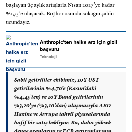
başlayan üç aylık artışlarla Nisan 2027’ye kadar
%1,75’e ulaşacak. BoJ konusunda sokağın şahin
ucundayız.
Anthropic'ten halka arz için gizli
başvuru
Teknoloji
Sabit getirililer ekibimiz, 10Y UST
getirilerinin %4,70’e (Kasım’daki
%4,45’ten) ve 10Y Bund getirilerinin
%3,20’ye (%3,10’dan) ulaşmasıyla ABD
Hazine ve Avrupa tahvil piyasalarında
hafif bir satış bekliyor. Bu, daha yüksek
denge oranlarını ve ECB artırımlarının