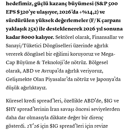
hedefimiz, güçlü kazanç büyümesi (S&P 500
EPS $320’ye ulaşıyor, 2026’da +%14,2) ve
sürdürülen yüksek değerlemeler (F/K çarpanı
yaklaşık 25x) ile desteklenerek 2026 yıl sonuna
kadar 8000 kalıyor.
Sektörel olarak, Finansallar ve
Sanayi/Tüketici Döngüselleri üzerinde ağırlık
vererek döngüsel bir eğilimi koruyoruz ve Mega-
Cap Büyüme & Teknoloji’de nötrüz. Bölgesel
olarak, ABD ve Avrupa’da ağırlık veriyoruz,
Gelişmekte Olan Piyasalar’da nötrüz ve Japonya’da
düşük ağırlıktayız.
Küresel kredi spread’leri, özellikle ABD’de, $IG ve
$HY spread’lerinin İran savaşı öncesi seviyelerden
daha dar olmasıyla dikkate değer bir direnç
gösterdi. 2Y’26 için $IG spread’leri için revize