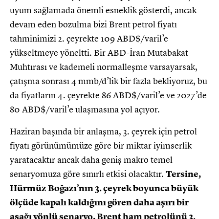
uyum sağlamada önemli esneklik gösterdi, ancak
devam eden bozulma bizi Brent petrol fiyatı
tahminimizi 2. çeyrekte 109 ABD$/varil’e
yükseltmeye yöneltti. Bir ABD-İran Mutabakat
Muhtırası ve kademeli normalleşme varsayarsak,
çatışma sonrası 4 mmb/d’lik bir fazla bekliyoruz, bu
da fiyatların 4. çeyrekte 86 ABD$/varil’e ve 2027’de
80 ABD$/varil’e ulaşmasına yol açıyor.
Haziran başında bir anlaşma, 3. çeyrek için petrol
fiyatı görünümümüze göre bir miktar iyimserlik
yaratacaktır ancak daha geniş makro temel
senaryomuza göre sınırlı etkisi olacaktır.
Tersine,
Hürmüz Boğazı’nın 3. çeyrek boyunca büyük
ölçüde kapalı kaldığını gören daha aşırı bir
aşağı yönlü senaryo, Brent ham petrolünü 3.