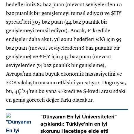
hedeflerimiz 82 baz puan (mevcut seviyelerden 10
baz puanlık bir genişlemeyi temsil ediyor) ve $HY
spread’leri 305 baz puan (44 baz puanlık bir
genişlemeyi temsil ediyor). Ancak, €-kredide
endişeler daha akut, yıl sonu hedefleri €IG için 95
baz puan (mevcut seviyelerden 16 baz puanlık bir
genişleme) ve €HY için 345 baz puan (mevcut
seviyelerden 74 baz puanlık bir genişleme),
Avrupa’nın daha büyük ekonomik hassasiyetini ve
ECB sıkılaştırmasının etkisini yansıtıyor. Doğruysa,
bu, 4Ç’24’ten bu yana €-kredi ve $-kredi arasındaki
en geniş göreceli değer farkı olacaktır.
"Dünyanın En İyi Üniversiteleri"
açıklandı: Türkiye'nin en iyi
skorunu Hacettepe elde etti