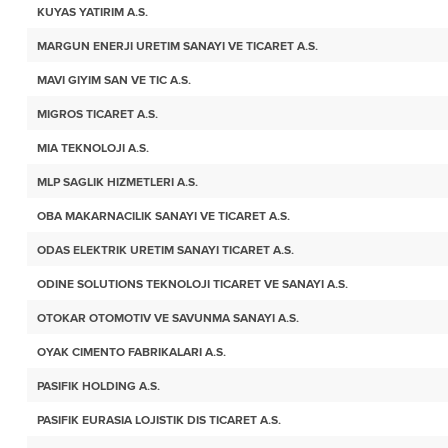
KUYAS YATIRIM A.S.
MARGUN ENERJI URETIM SANAYI VE TICARET A.S.
MAVI GIYIM SAN VE TIC A.S.
MIGROS TICARET A.S.
MIA TEKNOLOJI A.S.
MLP SAGLIK HIZMETLERI A.S.
OBA MAKARNACILIK SANAYI VE TICARET A.S.
ODAS ELEKTRIK URETIM SANAYI TICARET A.S.
ODINE SOLUTIONS TEKNOLOJI TICARET VE SANAYI A.S.
OTOKAR OTOMOTIV VE SAVUNMA SANAYI A.S.
OYAK CIMENTO FABRIKALARI A.S.
PASIFIK HOLDING A.S.
PASIFIK EURASIA LOJISTIK DIS TICARET A.S.