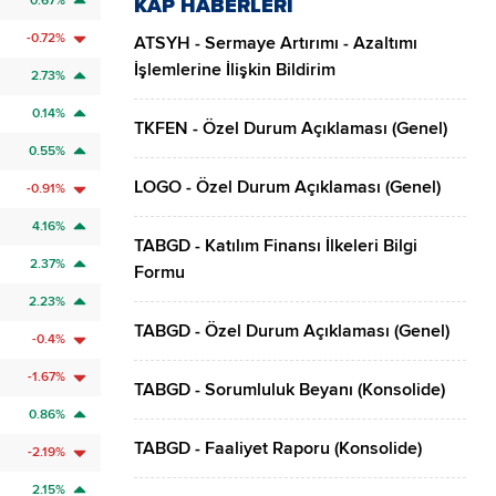
0.67%
KAP HABERLERİ
-0.72%
ATSYH - Sermaye Artırımı - Azaltımı
İşlemlerine İlişkin Bildirim
2.73%
0.14%
TKFEN - Özel Durum Açıklaması (Genel)
0.55%
LOGO - Özel Durum Açıklaması (Genel)
-0.91%
4.16%
TABGD - Katılım Finansı İlkeleri Bilgi
2.37%
Formu
2.23%
TABGD - Özel Durum Açıklaması (Genel)
-0.4%
-1.67%
TABGD - Sorumluluk Beyanı (Konsolide)
0.86%
TABGD - Faaliyet Raporu (Konsolide)
-2.19%
2.15%