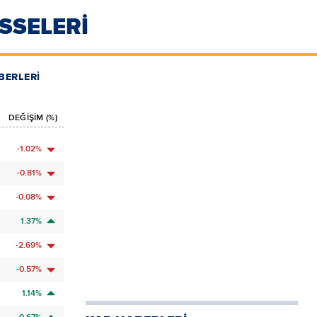
İSSELERİ
BERLERİ
DEĞİŞİM (%)
-1.02%
-0.81%
-0.08%
1.37%
-2.69%
-0.57%
1.14%