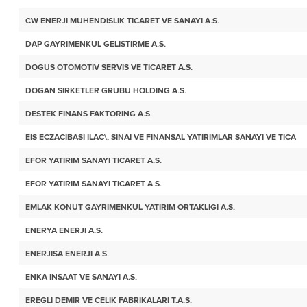
CW ENERJI MUHENDISLIK TICARET VE SANAYI A.S.
DAP GAYRIMENKUL GELISTIRME A.S.
DOGUS OTOMOTIV SERVIS VE TICARET A.S.
DOGAN SIRKETLER GRUBU HOLDING A.S.
DESTEK FINANS FAKTORING A.S.
EIS ECZACIBASI ILAC\, SINAI VE FINANSAL YATIRIMLAR SANAYI VE TICA
EFOR YATIRIM SANAYI TICARET A.S.
EFOR YATIRIM SANAYI TICARET A.S.
EMLAK KONUT GAYRIMENKUL YATIRIM ORTAKLIGI A.S.
ENERYA ENERJI A.S.
ENERJISA ENERJI A.S.
ENKA INSAAT VE SANAYI A.S.
EREGLI DEMIR VE CELIK FABRIKALARI T.A.S.