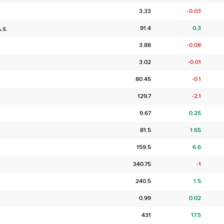
3.33
-0.03
91.4
0.3
.S.
3.88
-0.08
3.02
-0.01
80.45
-0.1
129.7
-2.1
9.67
0.25
81.5
1.65
159.5
6.6
340.75
-1
240.5
1.5
0.99
0.02
431
17.5