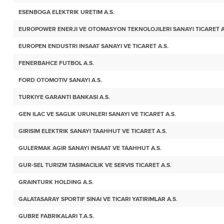
ESENBOGA ELEKTRIK URETIM A.S.
EUROPOWER ENERJI VE OTOMASYON TEKNOLOJILERI SANAYI TICARET A
EUROPEN ENDUSTRI INSAAT SANAYI VE TICARET A.S.
FENERBAHCE FUTBOL A.S.
FORD OTOMOTIV SANAYI A.S.
TURKIYE GARANTI BANKASI A.S.
GEN ILAC VE SAGLIK URUNLERI SANAYI VE TICARET A.S.
GIRISIM ELEKTRIK SANAYI TAAHHUT VE TICARET A.S.
GULERMAK AGIR SANAYI INSAAT VE TAAHHUT A.S.
GUR-SEL TURIZM TASIMACILIK VE SERVIS TICARET A.S.
GRAINTURK HOLDING A.S.
GALATASARAY SPORTIF SINAI VE TICARI YATIRIMLAR A.S.
GUBRE FABRIKALARI T.A.S.