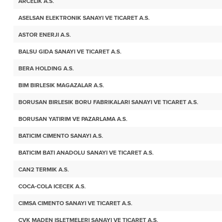
ARCELIK A.S.
ASELSAN ELEKTRONIK SANAYI VE TICARET A.S.
ASTOR ENERJI A.S.
BALSU GIDA SANAYI VE TICARET A.S.
BERA HOLDING A.S.
BIM BIRLESIK MAGAZALAR A.S.
BORUSAN BIRLESIK BORU FABRIKALARI SANAYI VE TICARET A.S.
BORUSAN YATIRIM VE PAZARLAMA A.S.
BATICIM CIMENTO SANAYI A.S.
BATICIM BATI ANADOLU SANAYI VE TICARET A.S.
CAN2 TERMIK A.S.
COCA-COLA ICECEK A.S.
CIMSA CIMENTO SANAYI VE TICARET A.S.
CVK MADEN ISLETMELERI SANAYI VE TICARET A.S.