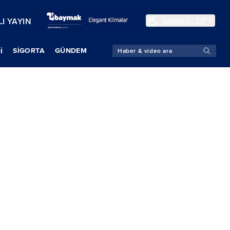
İstanbul
23°
I YAYIN
SIGORTA
GÜNDEM
İ