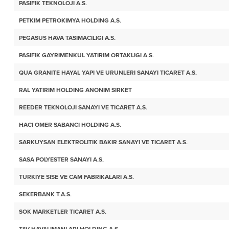
PASIFIK TEKNOLOJI A.S.
PETKIM PETROKIMYA HOLDING A.S.
PEGASUS HAVA TASIMACILIGI A.S.
PASIFIK GAYRIMENKUL YATIRIM ORTAKLIGI A.S.
QUA GRANITE HAYAL YAPI VE URUNLERI SANAYI TICARET A.S.
RAL YATIRIM HOLDING ANONIM SIRKET
REEDER TEKNOLOJI SANAYI VE TICARET A.S.
HACI OMER SABANCI HOLDING A.S.
SARKUYSAN ELEKTROLITIK BAKIR SANAYI VE TICARET A.S.
SASA POLYESTER SANAYI A.S.
TURKIYE SISE VE CAM FABRIKALARI A.S.
SEKERBANK T.A.S.
SOK MARKETLER TICARET A.S.