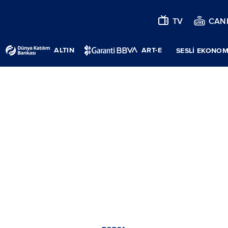
TV
CANL
ALTIN
ART-E
SESLİ EKONOM