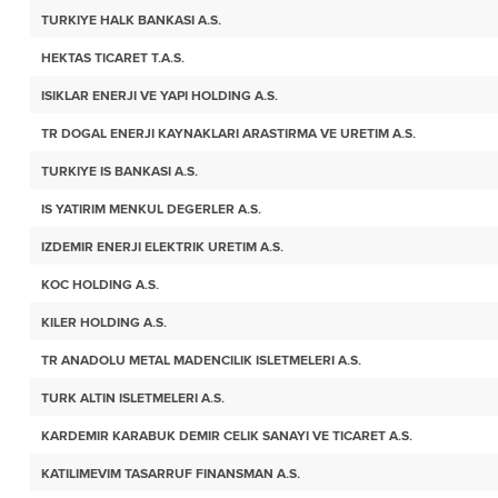
TURKIYE HALK BANKASI A.S.
HEKTAS TICARET T.A.S.
ISIKLAR ENERJI VE YAPI HOLDING A.S.
TR DOGAL ENERJI KAYNAKLARI ARASTIRMA VE URETIM A.S.
TURKIYE IS BANKASI A.S.
IS YATIRIM MENKUL DEGERLER A.S.
IZDEMIR ENERJI ELEKTRIK URETIM A.S.
KOC HOLDING A.S.
KILER HOLDING A.S.
TR ANADOLU METAL MADENCILIK ISLETMELERI A.S.
TURK ALTIN ISLETMELERI A.S.
KARDEMIR KARABUK DEMIR CELIK SANAYI VE TICARET A.S.
KATILIMEVIM TASARRUF FINANSMAN A.S.