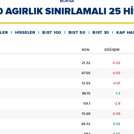
BORSA
0 AGIRLIK SINIRLAMALI 25 H
LER
HİSSELER
BIST 100
BIST 50
BIST 30
KAP HA
SON
DEĞİŞİM
21.32
-0.22
67.55
-0.55
12.53
-0.01
96.15
1.3
101.1
-2.8
15.69
-0.09
28.32
0.32