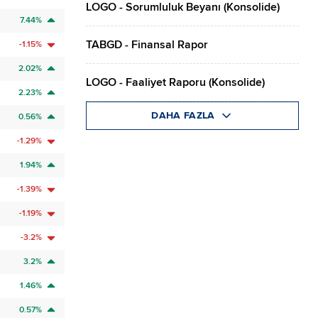
LOGO - Sorumluluk Beyanı (Konsolide)
7.44%
TABGD - Finansal Rapor
-1.15%
2.02%
LOGO - Faaliyet Raporu (Konsolide)
2.23%
DAHA FAZLA
0.56%
-1.29%
1.94%
-1.39%
-1.19%
-3.2%
3.2%
1.46%
0.57%